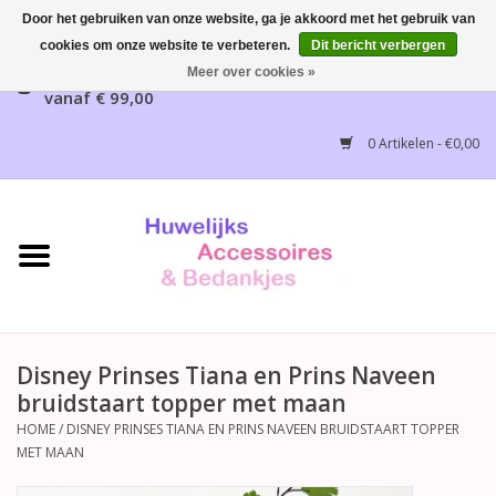
Door het gebruiken van onze website, ga je akkoord met het gebruik van
cookies om onze website te verbeteren.
Dit bericht verbergen
Gratis verzending mogelijk, NL vanaf € 65,00, België
Meer over cookies »
vanaf € 99,00
Home
0 Artikelen - €0,00
Huwelijksbedankjes
Bruidsaccessoires
Bruidsmeisjes accessoires
Huwelijksceremonie
Disney Prinses Tiana en Prins Naveen
bruidstaart topper met maan
Huwelijksreceptie
HOME
/
DISNEY PRINSES TIANA EN PRINS NAVEEN BRUIDSTAART TOPPER
MET MAAN
Disney Huwelijk