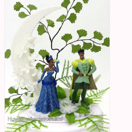
Betty Boop Huwelijk
Jubileum
Geboorte, Doop en
Communie
SALE