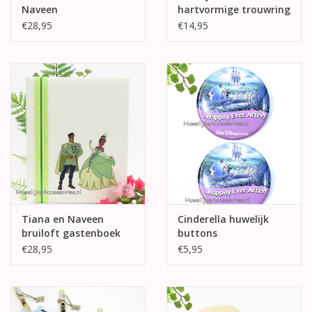
Naveen
hartvormige trouwring
enveloppendoos
doosje
€28,95
€14,95
Tiana en Naveen
Cinderella huwelijk
bruiloft gastenboek
buttons
€28,95
€5,95