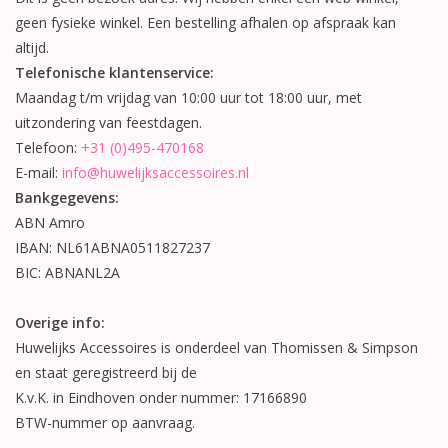
geen fysieke winkel. Een bestelling afhalen op afspraak kan
Betty Boop Huwelijk
altijd.
Telefonische klantenservice:
Maandag t/m vrijdag van 10:00 uur tot 18:00 uur, met
Jubileum
uitzondering van feestdagen.
Telefoon:
+31 (0)495-470168
Geboorte, Doop en
E-mail:
info@huwelijksaccessoires.nl
Communie
Bankgegevens:
ABN Amro
SALE
IBAN: NL61ABNA0511827237
BIC: ABNANL2A
Overige info:
Huwelijks Accessoires is onderdeel van Thomissen & Simpson
en staat geregistreerd bij de
K.v.K. in Eindhoven onder nummer: 17166890
BTW-nummer op aanvraag.