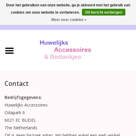
Door het gebruiken van onze website, ga je akkoord met het gebruik van
cookies om onze website te verbeteren.
Dit bericht verbergen
0 Artikelen - €0,00
Meer over cookies »
Home
Huwelijksbedankjes
Bruidsaccessoires
Bruidsmeisjes accessoires
Contact
Bedrijfsgegevens:
Huwelijksceremonie
Huwelijks Accessoires
Odapark 6
Huwelijksreceptie
6021 EC BUDEL
The Netherlands
Disney Huwelijk
Dit is geen bezoek adres. Wij hebben enkel een web winkel,