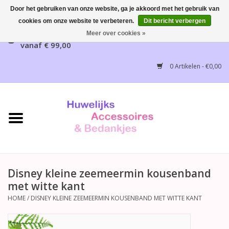
Door het gebruiken van onze website, ga je akkoord met het gebruik van
cookies om onze website te verbeteren.
Dit bericht verbergen
Gratis verzending mogelijk, NL vanaf € 65,00, België
Meer over cookies »
vanaf € 99,00
Home
0 Artikelen - €0,00
Huwelijksbedankjes
Bruidsaccessoires
Bruidsmeisjes accessoires
Huwelijksceremonie
Disney kleine zeemeermin kousenband
met witte kant
Huwelijksreceptie
HOME
/
DISNEY KLEINE ZEEMEERMIN KOUSENBAND MET WITTE KANT
Disney Huwelijk