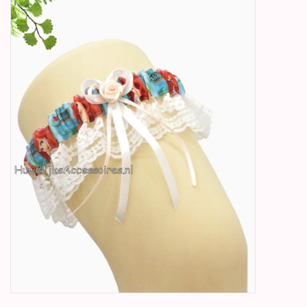
Betty Boop Huwelijk
Jubileum
Geboorte, Doop en
Communie
SALE