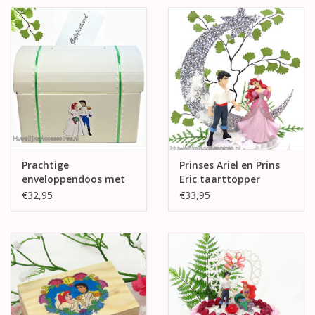
Prachtige
Prinses Ariel en Prins
enveloppendoos met
Eric taarttopper
Ariel en Erik
€32,95
€33,95