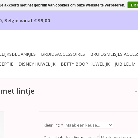
 je akkoord met het gebruik van cookies om onze website te verbeteren.
Dit 
0, België vanaf € 99,00
LIJKSBEDANKJES
BRUIDSACCESSOIRES
BRUIDSMEISJES ACCES
CEPTIE
DISNEY HUWELIJK
BETTY BOOP HUWELIJK
JUBILEUM
met lintje
H
Kleur lint:
*
Disney baby kaartjes meisjes:
*