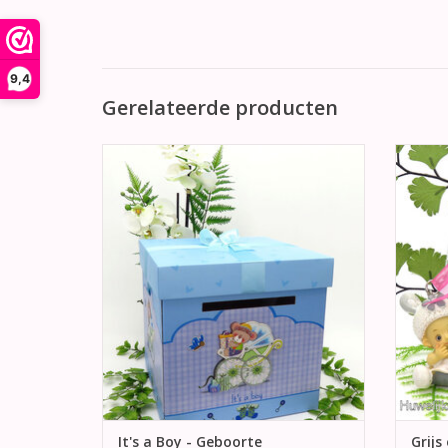
9,4
Gerelateerde producten
Prachtige blauw vierkantige
Sup
enveloppendoos versierd met blauw
sleut
satijnen lint. Aan alle 4 kanten een
Ver
schattige blauw en wit kinderwagen met
TO
daarin een baby beertje.
TOEVOEGEN AAN WINKELWAGEN
It's a Boy - Geboorte
Grijs