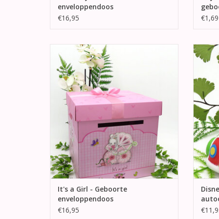
enveloppendoos
gebo
€16,95
€1,69
Prachtige roze vierkantige
Baby M
enveloppendoos versierd met roze
perfec
satijnen lint. Aan alle 4 kanten een
schattige roze en wit kinderwagen met
TO
daarin een baby konijn.
TOEVOEGEN AAN WINKELWAGEN
It's a Girl - Geboorte
Disne
enveloppendoos
auto
€16,95
€11,9