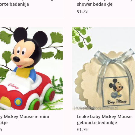
orte bedankje
shower bedankje
€1,79
ickey rijdt rond in deze mini auto,
Zeer mooie geboorte of doop be
t voor het stimuleren van kinderen
van Mickey Mouse, versierd me
om er mee te spelen.
blauwe strikje met een afbeeldi
baby Mickey Mouse.
EVOEGEN AAN WINKELWAGEN
TOEVOEGEN AAN WINKELWA
y Mickey Mouse in mini
Leuke baby Mickey Mouse
otje
geboorte bedankje
5
€1,79