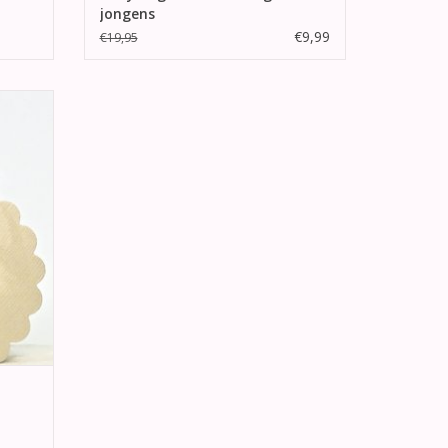
jongens
€9,99
€19,95
dankje
t een
ng van
GEN