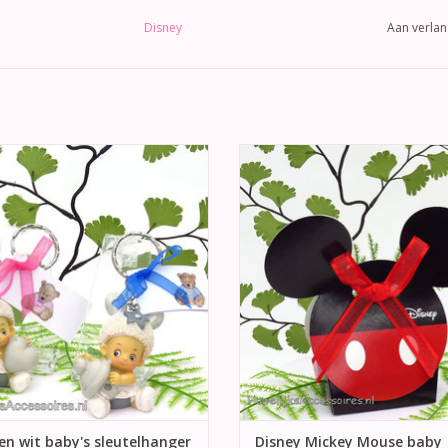
Disney
Aan verlan
er schattige grijs en wit baby's
Prachtige geboorte of feest bedan
elhangers als geboorte bedankje.
Disney Mickey Mouse. Versierd m
sierd met een strikje en kaartje.
rode strikje.
EVOEGEN AAN WINKELWAGEN
TOEVOEGEN AAN WINKELWA
 en wit baby's sleutelhanger
Disney Mickey Mouse baby