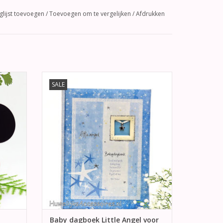
glijst toevoegen
/
Toevoegen om te vergelijken
/
Afdrukken
kje van
Blauwe babydagboek voor jongens voor
SALE
et een
alle herinneringen van in de eerste twee
jaar.
GEN
TOEVOEGEN AAN WINKELWAGEN
Baby dagboek Little Angel voor