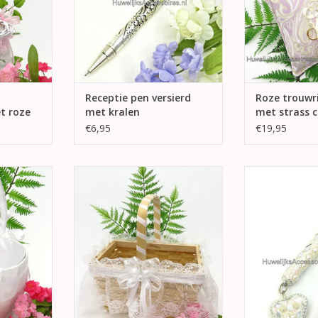
TOEVOEGEN AA
Receptie pen versierd
Roze trouwr
t roze
met kralen
met strass 
€6,95
€19,95
s bekleed
Prachtige langwerpig rieten
Zeer mooie brui
ersierd met
strooimandje. Rondom de
met spiegeltj
lint, aan de
mandje witte kant, de hengsel is
TOEVOEGEN AA
engsel 2
versierd met witte satijnen lint,
ken.
aan beide kanten van de mandje
en mooie witte satijnen strik met
NKELWAGEN
een parel.
TOEVOEGEN AAN WINKELWAGEN