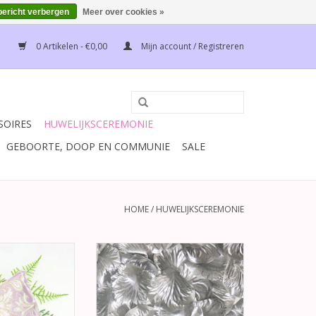
bericht verbergen
Meer over cookies »
0 Artikelen - €0,00
Mijn account / Registreren
SOIRES
HUWELIJKSCEREMONIE
GEBOORTE, DOOP EN COMMUNIE
SALE
HOME
/
HUWELIJKSCEREMONIE
, goud en ivoor
Zeer mooie zilveren
ouwring kussen.
rozenblaadjes om mee te
 is versierd met
strooien, maar ook te gebruiken
tjes en een grote
als versiering.
in het center.
TOEVOEGEN AAN WINKELWAGEN