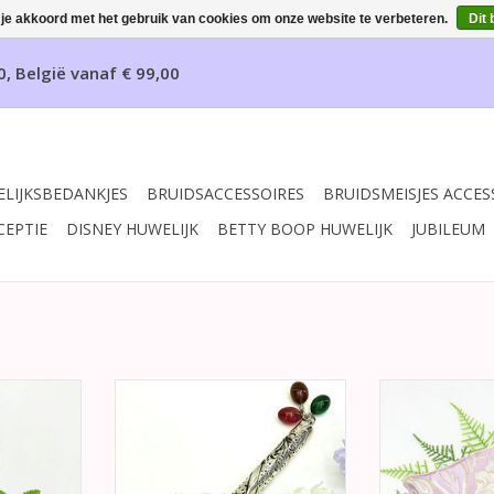
 je akkoord met het gebruik van cookies om onze website te verbeteren.
Dit 
0, België vanaf € 99,00
LIJKSBEDANKJES
BRUIDSACCESSOIRES
BRUIDSMEISJES ACCES
CEPTIE
DISNEY HUWELIJK
BETTY BOOP HUWELIJK
JUBILEUM
h' rieten
Receptie pen versierd met kralen
Prachtige roze
hengsel van
versierd met gekleurde kralen.
vierkantige tr
 gewikkeld
Deze ringkussen
TOEVOEGEN AAN WINKELWAGEN
tijnen lint.
licht crème lin
strass steen 
NKELWAGEN