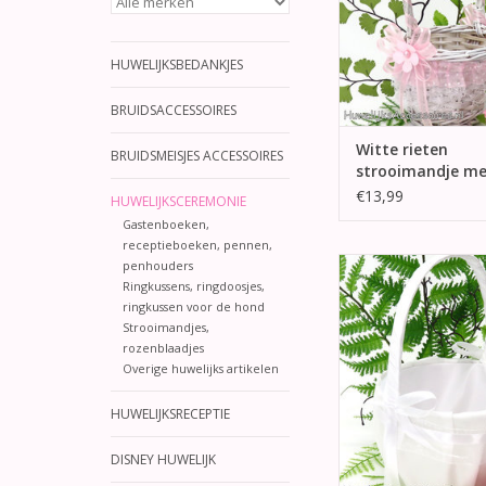
HUWELIJKSBEDANKJES
BRUIDSACCESSOIRES
Witte rieten
BRUIDSMEISJES ACCESSOIRES
strooimandje me
versierd
€13,99
HUWELIJKSCEREMONIE
Gastenboeken,
receptieboeken, pennen,
Deze strooimandje i
penhouders
met witte satijn en v
Ringkussens, ringdoosjes,
ringkussen voor de hond
witte organza en witte 
Strooimandjes,
uiteinden van de h
rozenblaadjes
satijnen strik
Overige huwelijks artikelen
TOEVOEGEN AAN WI
HUWELIJKSRECEPTIE
DISNEY HUWELIJK