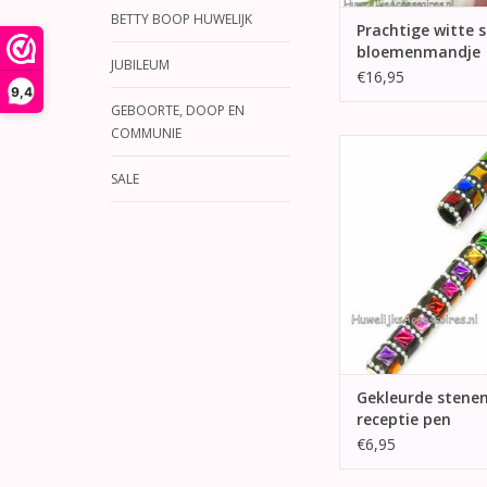
BETTY BOOP HUWELIJK
Prachtige witte s
bloemenmandje
JUBILEUM
€16,95
9,4
GEBOORTE, DOOP EN
COMMUNIE
Een zeer mooie recep
uw handtekening 
SALE
gemeentehuis te 
TOEVOEGEN AAN WI
Gekleurde stene
receptie pen
€6,95