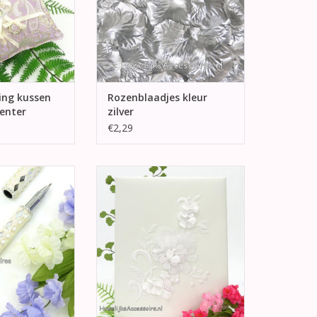
N WINKELWAGEN
ing kussen
Rozenblaadjes kleur
center
zilver
€2,29
loft pen versierd
Prachtige gastenboek met op de
es en glitter.
voorkant wit geborduurde
bloemen, afgewerkt met parels
N WINKELWAGEN
en een zilver rand op de center
bloem.
TOEVOEGEN AAN WINKELWAGEN