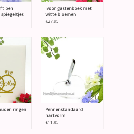
ft pen
Ivoor gastenboek met
 spiegeltjes
witte bloemen
€27,95
stenboek met op
Luxe transparant
 & Mrs in gouden
pennenstandaard in hartvorm
ringen.
TOEVOEGEN AAN WINKELWAGEN
N WINKELWAGEN
ouden ringen
Pennenstandaard
hartvorm
€11,95