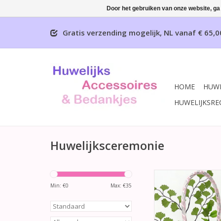
Door het gebruiken van onze website, ga
Gratis verzending mogelijk, NL vanaf € 65,0
HOME
HUWE
HUWELIJKSRE
Huwelijksceremonie
Prachtige 'white was
bloemenmandje. Het 
Min: €
0
Max: €
35
het strooimandje is
met roze organza en sa
TOEVOEGEN AAN WI