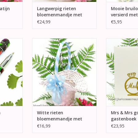
atijn
Langwerpig rieten
Mooie bruilo
bloemenmandje met
versierd met
witte kant
€24,99
€5,95
tie pen om
Hele mooie 'white wash' rieten
Hele mooie ga
in het
strooimandje. Het hengsel van
de voorkant Mrs
zetten.
het bloemenmandje is gewikkeld
trouw
met licht blauw organza en licht
NKELWAGEN
TOEVOEGEN AA
blauw satijnen lint.
TOEVOEGEN AAN WINKELWAGEN
n
Witte rieten
Mrs & Mrs g
bloemenmandje met
gastenboek
licht blauw versiering
€16,99
€23,95