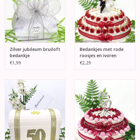
Zilver jubileum bruiloft
Bedankjes met rode
bedankje
roosjes en ivoren
hartjes
€1,99
€2,29