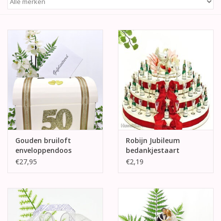
Betty Boop Huwelijk
Jubileum
Geboorte, Doop en
Communie
SALE
Gouden bruiloft
Robijn Jubileum
enveloppendoos
bedankjestaart
€27,95
€2,19