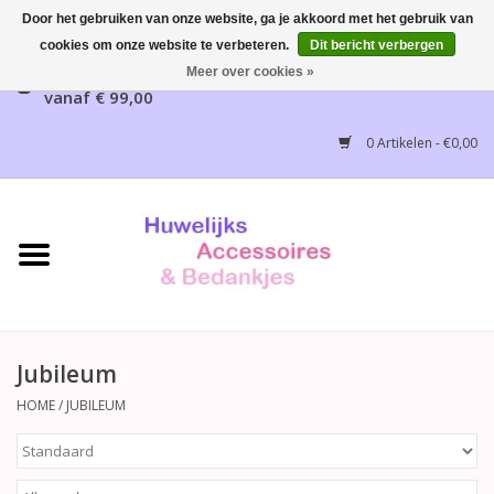
Door het gebruiken van onze website, ga je akkoord met het gebruik van
cookies om onze website te verbeteren.
Dit bericht verbergen
Gratis verzending mogelijk, NL vanaf € 65,00, België
Meer over cookies »
vanaf € 99,00
Home
0 Artikelen - €0,00
Huwelijksbedankjes
Bruidsaccessoires
Bruidsmeisjes accessoires
Huwelijksceremonie
Jubileum
HOME
/
JUBILEUM
Huwelijksreceptie
Disney Huwelijk