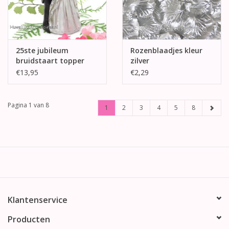
25ste jubileum
Rozenblaadjes kleur
bruidstaart topper
zilver
€13,95
€2,29
Pagina 1 van 8
1
2
3
4
5
8
Klantenservice
Producten