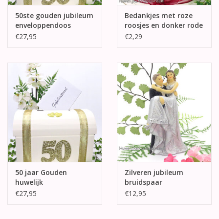
50ste gouden jubileum
Bedankjes met roze
enveloppendoos
roosjes en donker rode
hartjes
€27,95
€2,29
50 jaar Gouden
Zilveren jubileum
huwelijk
bruidspaar
enveloppendoos
taarttopper
€27,95
€12,95