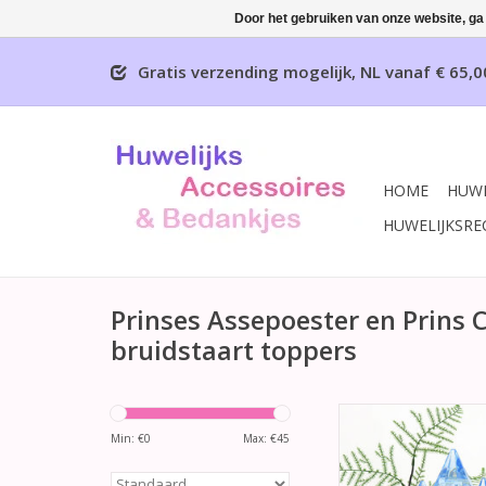
Door het gebruiken van onze website, ga
Gratis verzending mogelijk, NL vanaf € 65,0
HOME
HUWE
HUWELIJKSRE
Prinses Assepoester en Prins
bruidstaart toppers
Prachtige sprookje
taarttopper met e
Min: €
0
Max: €
45
blauw kristal kasteel
met witte kant, hemel