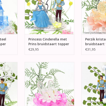
TOEVOEGEN AAN WINKELWAGEN
ngen.
rin
NKELWAGEN
TOEVOEGEN AA
teel
Princess Cinderella met
Perzik krista
pper
Prins bruidstaart topper
bruidstaart
€29,95
€31,95
 en Prins
Hele mooie sprookjesachtige
Prachtige Dis
t topper.
bruidstaart topper met 2 glazen
topper van Prin
cht blauw
slippers. Versierd met witte kant,
Prins Charming
tjes.
fuchsia lint en 2 gouden ringen
een witte pila
hemelsbl
NKELWAGEN
TOEVOEGEN AAN WINKELWAGEN
TOEVOEGEN AA