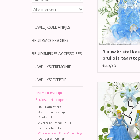
en 2 gouden ri
TOEVOEGEN AAN WI
HUWELIJKSBEDANKJES
BRUIDSACCESSOIRES
Blauw kristal kas
BRUIDSMEISJES ACCESSOIRES
bruiloft taartto
€35,95
HUWELIJKSCEREMONIE
HUWELIJKSRECEPTIE
Prinses Assepoester
Charming bruidstaar
DISNEY HUWELIJK
Versierd met een li
Bruidstaart toppers
strikje en belle
101 Dalmatiers
Aladdin en Jasmijn
TOEVOEGEN AAN WI
Ariel en Eric
Aurora en Prins Philip
Belle en het Beest
Cinderella en Prins Charming
Donald en Katrien