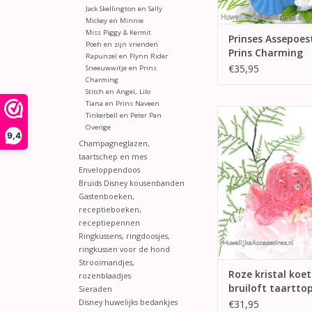
Jack Skellington en Sally
Mickey en Minnie
Miss Piggy & Kermit
Prinses Assepoes
Poeh en zijn vrienden
Prins Charming
Rapunzel en Flynn Rider
taarttopper
€35,95
Sneeuwwitje en Prins
Charming
Stitch en Angel, Lilo
Tiana en Prins Naveen
Prachtige sprookje
Tinkerbell en Peter Pan
taarttopper met een r
Overige
9,4
koets. Versierd met w
Champagneglazen,
zacht roze lint en
taartschep en mes
ringen.
Enveloppendoos
Bruids Disney kousenbanden
TOEVOEGEN AAN WI
Gastenboeken,
receptieboeken,
receptiepennen
Ringkussens, ringdoosjes,
ringkussen voor de hond
Strooimandjes,
Roze kristal koet
rozenblaadjes
bruiloft taartto
Sieraden
Disney huwelijks bedankjes
€31,95