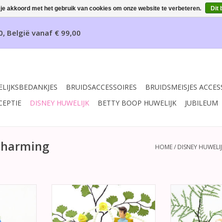
 je akkoord met het gebruik van cookies om onze website te verbeteren.
Dit 
0, België vanaf € 99,00
LIJKSBEDANKJES
BRUIDSACCESSOIRES
BRUIDSMEISJES ACCES
CEPTIE
DISNEY HUWELIJK
BETTY BOOP HUWELIJK
JUBILEUM
 Charming
HOME
/
DISNEY HUWELI
sachtige
Disney taart topper met Princess
Sprookjesacht
en hemel
Cinderella & Prins Charming,
met een pracht
. Versierd
versierd met gele bloementjes.
kristal koets. V
 blauw lint
kant en perzik 