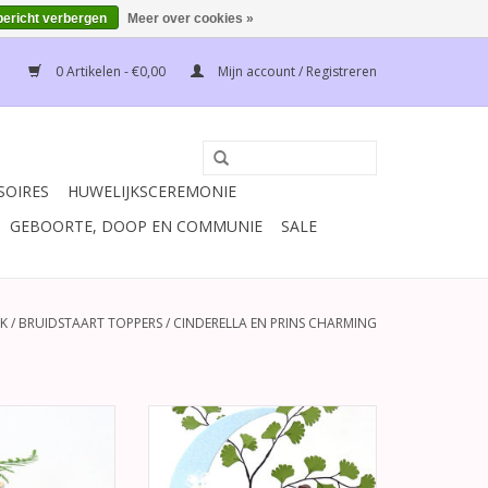
bericht verbergen
Meer over cookies »
0 Artikelen - €0,00
Mijn account / Registreren
SOIRES
HUWELIJKSCEREMONIE
GEBOORTE, DOOP EN COMMUNIE
SALE
JK
/
BRUIDSTAART TOPPERS
/
CINDERELLA EN PRINS CHARMING
ige taarttopper
Romantische Disney trouwtaart
ige perzik kleur
topper van Prinses Cinderella en
ersierd met witte
Prins Charming die staan voor
lint en 2 gouden
een sprankelende maan.