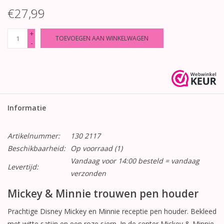
€27,99
+
TOEVOEGEN AAN WINKELWAGEN
-
Informatie
Artikelnummer:
130 2117
Beschikbaarheid:
Op voorraad
(1)
Vandaag voor 14:00 besteld = vandaag
Levertijd:
verzonden
Mickey & Minnie trouwen pen houder
Prachtige Disney Mickey en Minnie receptie pen houder. Bekleed
met witte satijn en een roze sjerp. In de center Mickey & Minnie