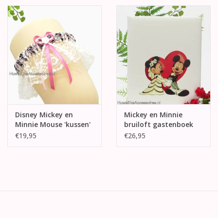
Disney Mickey en
Mickey en Minnie
Minnie Mouse 'kussen'
bruiloft gastenboek
kousenband
€19,95
€26,95