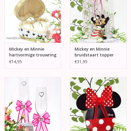
Mickey en Minnie
Mickey en Minnie
hartvormige trouwring
bruidstaart topper
doosje
€14,95
€31,95