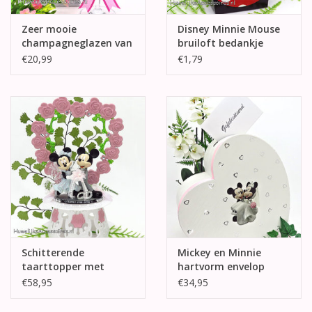
Zeer mooie
Disney Minnie Mouse
champagneglazen van
bruiloft bedankje
Mickey en Minnie
€20,99
€1,79
Schitterende
Mickey en Minnie
taarttopper met
hartvorm envelop
Mickey en Minnie
doos
€58,95
€34,95