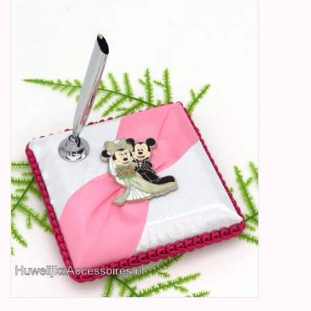
Betty Boop Huwelijk
Jubileum
Geboorte, Doop en
Communie
SALE