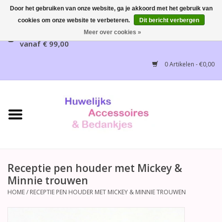
Door het gebruiken van onze website, ga je akkoord met het gebruik van
cookies om onze website te verbeteren.
Dit bericht verbergen
Gratis verzending mogelijk, NL vanaf € 65,00, België
Meer over cookies »
vanaf € 99,00
Home
0 Artikelen - €0,00
Huwelijksbedankjes
Bruidsaccessoires
Bruidsmeisjes accessoires
Huwelijksceremonie
Receptie pen houder met Mickey &
Minnie trouwen
Huwelijksreceptie
HOME
/
RECEPTIE PEN HOUDER MET MICKEY & MINNIE TROUWEN
Disney Huwelijk