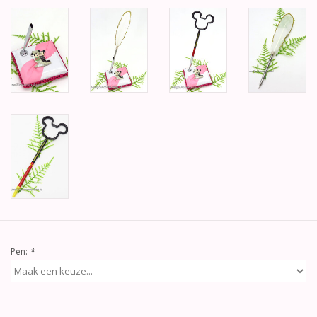
Pen:
*