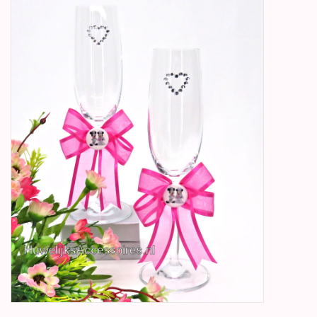
Betty Boop Huwelijk
Jubileum
Geboorte, Doop en
Communie
SALE