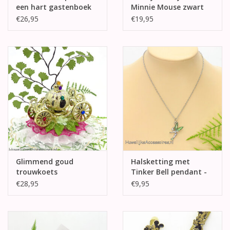
een hart gastenboek
Minnie Mouse zwart
kousenband
€26,95
€19,95
Glimmend goud
Halsketting met
trouwkoets
Tinker Bell pendant -
taarttopper
groen
€28,95
€9,95