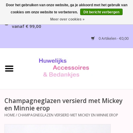
Door het gebruiken van onze website, ga je akkoord met het gebruik van
cookies om onze website te verbeteren.
Dit bericht verbergen
Gratis verzending mogelijk, NL vanaf € 65,00, België
Meer over cookies »
vanaf € 99,00
Home
0 Artikelen - €0,00
Huwelijksbedankjes
Bruidsaccessoires
Bruidsmeisjes accessoires
Huwelijksceremonie
Champagneglazen versierd met Mickey
en Minnie erop
Huwelijksreceptie
HOME
/
CHAMPAGNEGLAZEN VERSIERD MET MICKEY EN MINNIE EROP
Disney Huwelijk