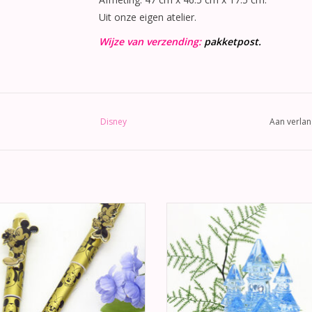
Uit onze eigen atelier.
Wijze van verzending:
pakketpost.
Disney
Aan verlan
 prachtige goud en zwart Disney
Prachtige sprookjesachtige taart
 voor uw huwelijk. Wat zal mooier
met een hemel blauw kristal kas
an een foto bij het tekenen van het
Versierd met witte kant, hemel bla
egister met deze Disney Mickey en
en 2 gouden ringen.
Minnie pennen.
TOEVOEGEN AAN WINKELWA
EVOEGEN AAN WINKELWAGEN