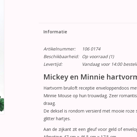
Informatie
Artikelnummer:
106 0174
Beschikbaarheid:
Op voorraad
(1)
Levertijd:
Vandaag voor 14:00 beste
Mickey en Minnie hartvor
Hartvorm bruiloft receptie enveloppendoos me
Minnie Mouse op hun trouwdag. Zeer romantis
draag.
De deksel is rondom versierd met mooie roze sat
glitter hartjes.
Aan de zijkant zit een gleuf voor geld of envel
Afmeting: 47 cm x 46.5 cm x 17.5 cm.