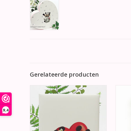
Gerelateerde producten
Prachtige bruiloft gastenboek met op de
Twee
voorkant een afbeelding van Mickey &
pennen
Minnie Mouse op hun trouw dag.
zijn d
trouwr
TOEVOEGEN AAN WINKELWAGEN
9,4
TO