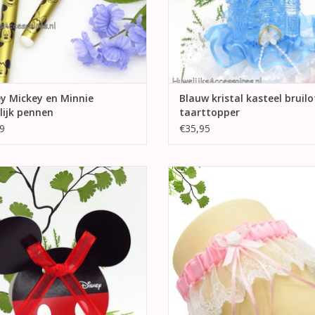
y Mickey en Minnie
Blauw kristal kasteel bruilo
lijk pennen
taarttopper
9
€35,95
r mooie bruiloft of andere feest
Schitterende roze en wit brui
ankje van Disney Mickey Mouse.
kousenband. Versierd met een roze
ersierd met een rode strikje.
in het midden daarvan een wit str
roos.
EVOEGEN AAN WINKELWAGEN
TOEVOEGEN AAN WINKELWA