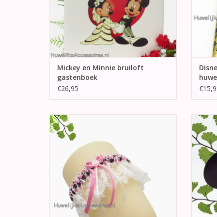
Mickey en Minnie bruiloft
Disne
gastenboek
huwe
€26,95
€15,9
Prachtige Disney Minnie Mouse bruids
Supe
kousenband met witte kant. Versierd met
bed
een roze en wit strik met een roze roosje
V
in het center.
TO
TOEVOEGEN AAN WINKELWAGEN