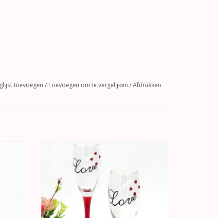
glijst toevoegen
/
Toevoegen om te vergelijken
/
Afdrukken
topper
Zeer romantisch bruiloft
teel.
champagneglazen. Op de glas staat 'Love'
uw lint
geschreven, daarnaast zijn er 4
sprankelende rode hartjes. Deze
champagneglazen hebben een rode steel
GEN
en voet.
TOEVOEGEN AAN WINKELWAGEN