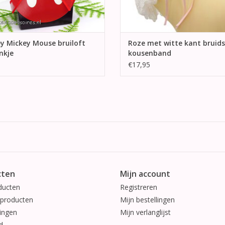
y Mickey Mouse bruiloft
Roze met witte kant bruids
nkje
kousenband
€17,95
cten
Mijn account
ducten
Registreren
producten
Mijn bestellingen
ingen
Mijn verlanglijst
d