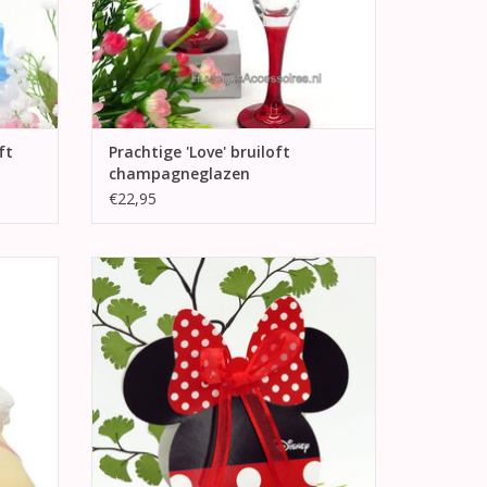
ft
Prachtige 'Love' bruiloft
champagneglazen
€22,95
ds
Super mooie bruiloft of andere feest
 strik,
bedankje van Disney Minnie Mouse.
ikje en
Versierd met een rode strikje.
TOEVOEGEN AAN WINKELWAGEN
GEN