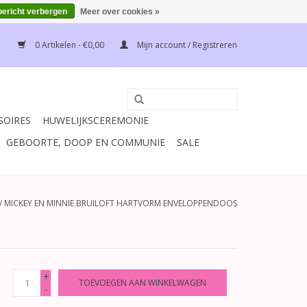
bericht verbergen
Meer over cookies »
0 Artikelen - €0,00
Mijn account / Registreren
SOIRES
HUWELIJKSCEREMONIE
GEBOORTE, DOOP EN COMMUNIE
SALE
/
MICKEY EN MINNIE BRUILOFT HARTVORM ENVELOPPENDOOS
+
TOEVOEGEN AAN WINKELWAGEN
-