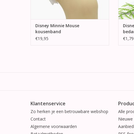
Disney Minnie Mouse
Disne
kousenband
beda
€19,95
€1,79
Klantenservice
Produ
Zo herken je een betrouwbare webshop
Alle pro
Contact
Nieuwe 
Algemene voorwaarden
Aanbied
Betaalmethoden
RSS-fee