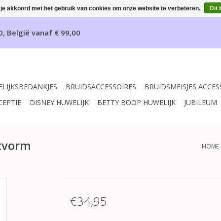
 je akkoord met het gebruik van cookies om onze website te verbeteren.
Dit 
0, België vanaf € 99,00
LIJKSBEDANKJES
BRUIDSACCESSOIRES
BRUIDSMEISJES ACCES
CEPTIE
DISNEY HUWELIJK
BETTY BOOP HUWELIJK
JUBILEUM
rtvorm
HOME
€34,95