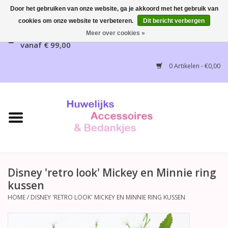
Door het gebruiken van onze website, ga je akkoord met het gebruik van
cookies om onze website te verbeteren.
Dit bericht verbergen
Gratis verzending mogelijk, NL vanaf € 65,00, België
Meer over cookies »
vanaf € 99,00
Home
0 Artikelen - €0,00
Huwelijksbedankjes
Bruidsaccessoires
Bruidsmeisjes accessoires
Huwelijksceremonie
Disney 'retro look' Mickey en Minnie ring
kussen
Huwelijksreceptie
HOME
/
DISNEY 'RETRO LOOK' MICKEY EN MINNIE RING KUSSEN
Disney Huwelijk