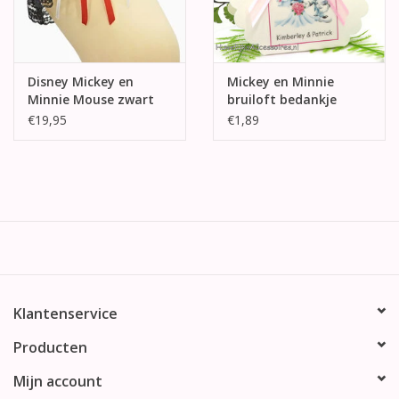
Disney Mickey en
Mickey en Minnie
Minnie Mouse zwart
bruiloft bedankje
kousenband
doosje
€19,95
€1,89
Klantenservice
Producten
Mijn account