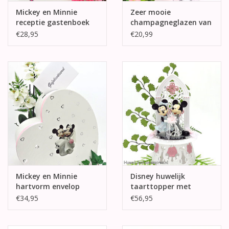
Mickey en Minnie
Zeer mooie
receptie gastenboek
champagneglazen van
Mickey en Minnie
€28,95
€20,99
Mickey en Minnie
Disney huwelijk
hartvorm envelop
taarttopper met
doos
Mickey en Minnie
€34,95
€56,95