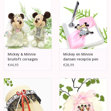
Mickey & Minnie
Mickey en Minnie
bruiloft corsages
dansen receptie pen
houder
€44,95
€28,99