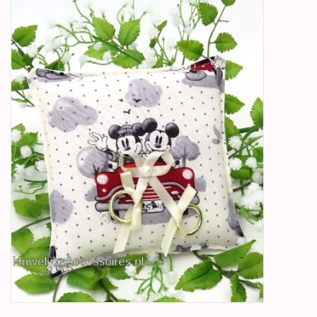
Betty Boop Huwelijk
Jubileum
Geboorte, Doop en
Communie
SALE