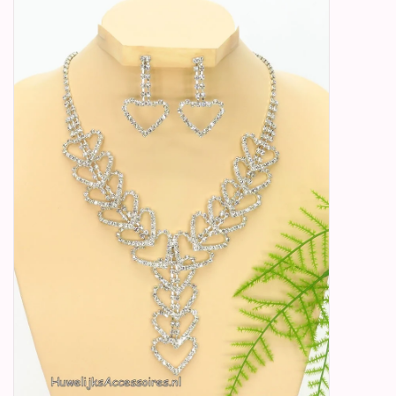
Betty Boop Huwelijk
Jubileum
Geboorte, Doop en
Communie
SALE