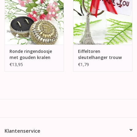
Ronde ringendoosje
Eiffeltoren
met gouden kralen
sleutelhanger trouw
bedankjes
€13,95
€1,79
Klantenservice