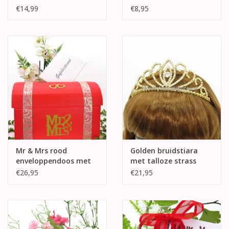
kousenband
€14,99
€8,95
Mr & Mrs rood
Golden bruidstiara
enveloppendoos met
met talloze strass
goud
stenen
€26,95
€21,95