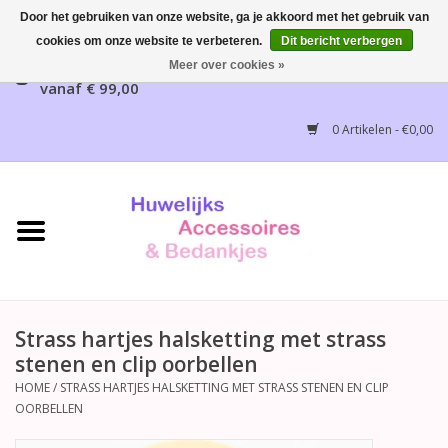
Door het gebruiken van onze website, ga je akkoord met het gebruik van
cookies om onze website te verbeteren.
Dit bericht verbergen
Gratis verzending mogelijk, NL vanaf € 65,00, België
Meer over cookies »
vanaf € 99,00
Home
0 Artikelen - €0,00
Huwelijksbedankjes
Bruidsaccessoires
Bruidsmeisjes accessoires
Huwelijksceremonie
Strass hartjes halsketting met strass
stenen en clip oorbellen
Huwelijksreceptie
HOME
/
STRASS HARTJES HALSKETTING MET STRASS STENEN EN CLIP
OORBELLEN
Disney Huwelijk