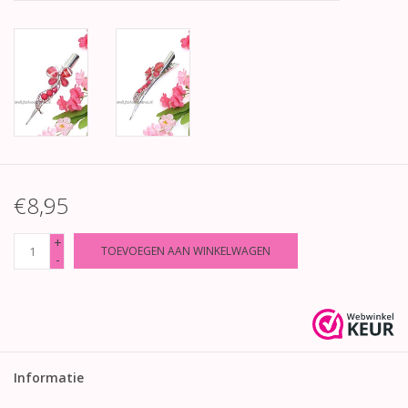
€8,95
+
TOEVOEGEN AAN WINKELWAGEN
-
Informatie