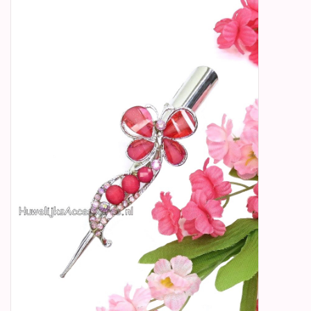
Betty Boop Huwelijk
Jubileum
Geboorte, Doop en
Communie
SALE