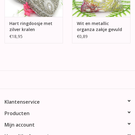
Hart ringdoosje met
Wit en metallic
zilver kralen
organza zakje gevuld
met bruidsuikers
€18,95
€0,89
Klantenservice
Producten
Mijn account