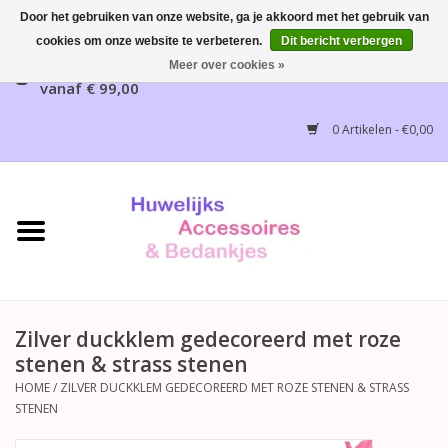
Door het gebruiken van onze website, ga je akkoord met het gebruik van
cookies om onze website te verbeteren.
Dit bericht verbergen
Gratis verzending mogelijk, NL vanaf € 65,00, België
Meer over cookies »
vanaf € 99,00
Home
0 Artikelen - €0,00
Huwelijksbedankjes
Bruidsaccessoires
Bruidsmeisjes accessoires
Huwelijksceremonie
Zilver duckklem gedecoreerd met roze
stenen & strass stenen
Huwelijksreceptie
HOME
/
ZILVER DUCKKLEM GEDECOREERD MET ROZE STENEN & STRASS
STENEN
Disney Huwelijk