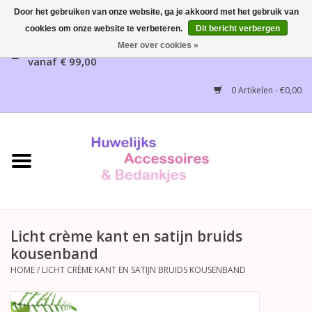
Door het gebruiken van onze website, ga je akkoord met het gebruik van
cookies om onze website te verbeteren.
Dit bericht verbergen
Gratis verzending mogelijk, NL vanaf € 65,00, België
Meer over cookies »
vanaf € 99,00
Home
0 Artikelen - €0,00
Huwelijksbedankjes
Bruidsaccessoires
Bruidsmeisjes accessoires
Huwelijksceremonie
Licht crème kant en satijn bruids
kousenband
Huwelijksreceptie
HOME
/
LICHT CRÈME KANT EN SATIJN BRUIDS KOUSENBAND
Disney Huwelijk