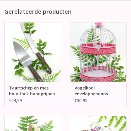
Gerelateerde producten
Taartschep en mes
Vogelkooi
hout look handgrijpen
enveloppendoos
fuchsia en wit versierd
€24,99
€30,95