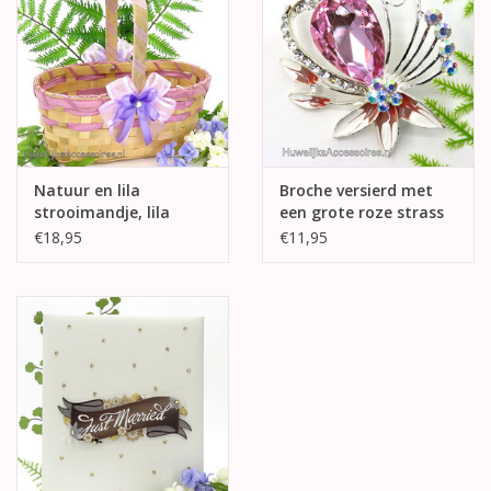
Natuur en lila
Broche versierd met
strooimandje, lila
een grote roze strass
versierd
steen
€18,95
€11,95