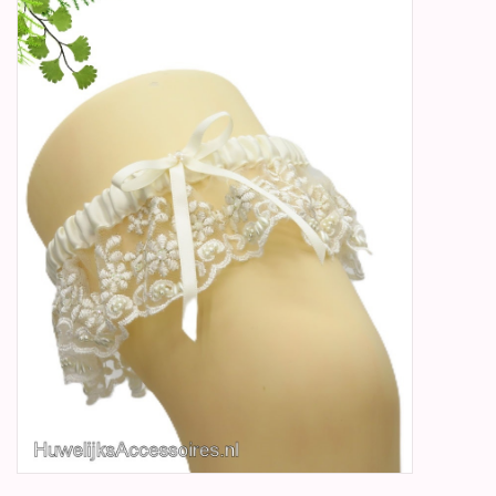
Betty Boop Huwelijk
Jubileum
Geboorte, Doop en
Communie
SALE