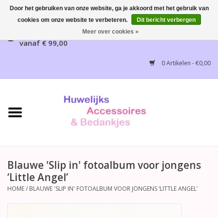
Door het gebruiken van onze website, ga je akkoord met het gebruik van
cookies om onze website te verbeteren.
Dit bericht verbergen
Gratis verzending mogelijk, NL vanaf € 65,00, België
Meer over cookies »
vanaf € 99,00
Home
0 Artikelen - €0,00
Huwelijksbedankjes
Bruidsaccessoires
Bruidsmeisjes accessoires
Huwelijksceremonie
Blauwe 'Slip in' fotoalbum voor jongens
‘Little Angel’
Huwelijksreceptie
HOME
/
BLAUWE 'SLIP IN' FOTOALBUM VOOR JONGENS ‘LITTLE ANGEL’
Disney Huwelijk