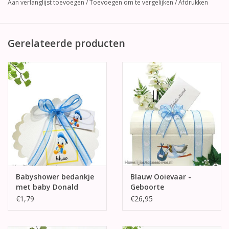
Aan verlanglijst toevoegen
/
Toevoegen om te vergelijken
/
Afdrukken
Gerelateerde producten
Babyshower bedankje
Blauw Ooievaar -
met baby Donald
Geboorte
enveloppendoos
€1,79
€26,95