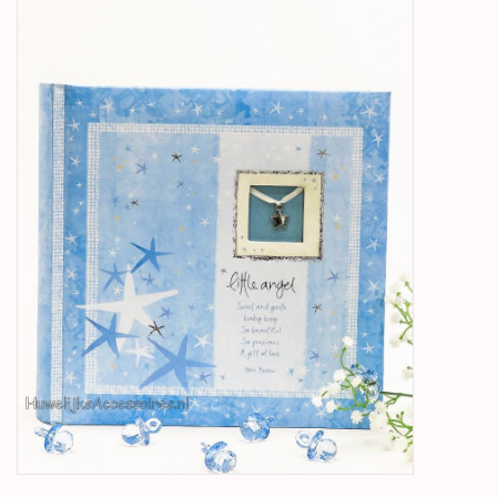
Betty Boop Huwelijk
Jubileum
Geboorte, Doop en
Communie
SALE