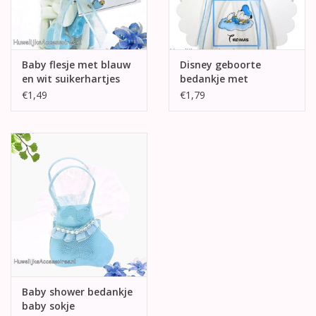
Baby flesje met blauw
Disney geboorte
en wit suikerhartjes
bedankje met
slapende Donald
€1,49
€1,79
Baby shower bedankje
baby sokje