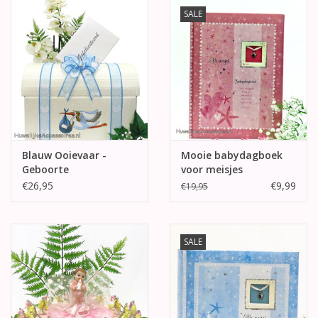
SALE
Blauw Ooievaar -
Mooie babydagboek
Geboorte
voor meisjes
enveloppendoos
€26,95
€9,99
€19,95
SALE