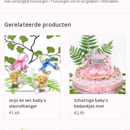
Aan verlanglijst toevoegen
/
Toevoegen om te vergelijken
/
Afdrukken
Gerelateerde producten
Grijs en wit baby's
Schattige baby's
sleutelhanger
bedankjes met
geboorte bedankje
pyjama's
€1,69
€2,95