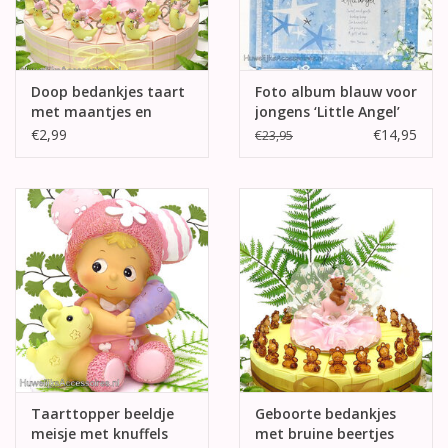
Doop bedankjes taart
Foto album blauw voor
met maantjes en
jongens ‘Little Angel’
sterretjes
€2,99
€14,95
€23,95
Taarttopper beeldje
Geboorte bedankjes
meisje met knuffels
met bruine beertjes