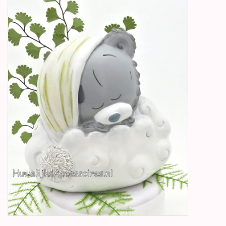
Betty Boop Huwelijk
Jubileum
Geboorte, Doop en
Communie
SALE