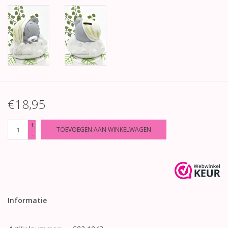
€18,95
+
TOEVOEGEN AAN WINKELWAGEN
-
Informatie