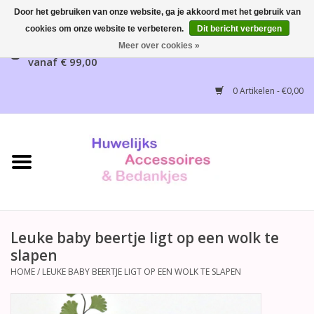
Door het gebruiken van onze website, ga je akkoord met het gebruik van
cookies om onze website te verbeteren.
Dit bericht verbergen
Gratis verzending mogelijk, NL vanaf € 65,00, België
Meer over cookies »
vanaf € 99,00
Home
0 Artikelen - €0,00
Huwelijksbedankjes
Bruidsaccessoires
Bruidsmeisjes accessoires
Huwelijksceremonie
Leuke baby beertje ligt op een wolk te
slapen
Huwelijksreceptie
HOME
/
LEUKE BABY BEERTJE LIGT OP EEN WOLK TE SLAPEN
Disney Huwelijk