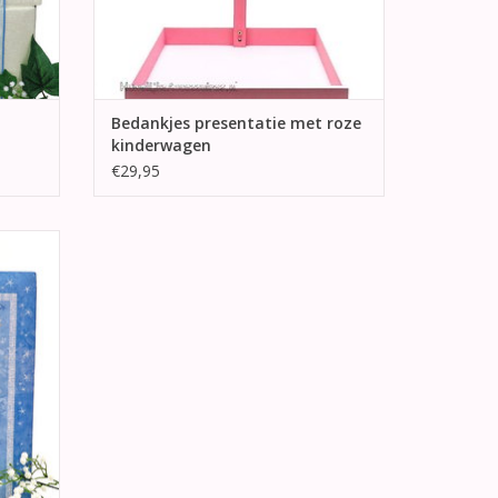
Bedankjes presentatie met roze
kinderwagen
€29,95
bonden
e Angel’
GEN