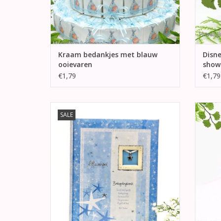
Kraam bedankjes met blauw
Disn
ooievaren
show
€1,79
€1,79
Blauwe babydagboek voor jongens voor
D
SALE
alle herinneringen van in de eerste twee
doorzic
jaar.
TOEVOEGEN AAN WINKELWAGEN
TO