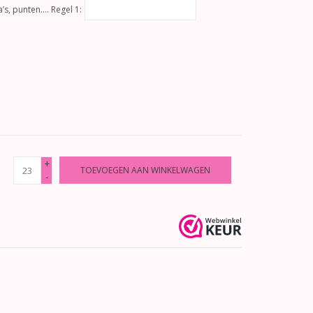
’s, punten…. Regel 1:
+
TOEVOEGEN AAN WINKELWAGEN
-