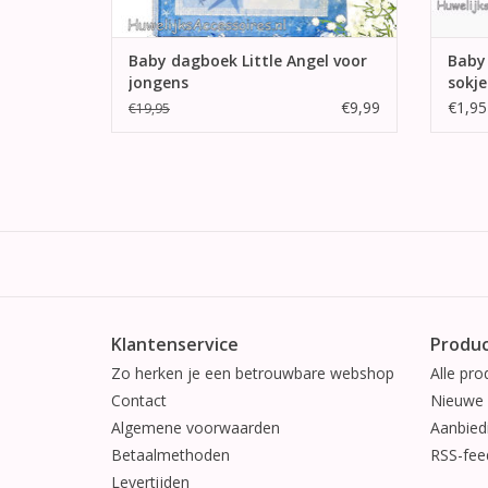
Baby dagboek Little Angel voor
Baby
jongens
sokje
€9,99
€1,95
€19,95
Klantenservice
Produ
Zo herken je een betrouwbare webshop
Alle pro
Contact
Nieuwe 
Algemene voorwaarden
Aanbied
Betaalmethoden
RSS-fee
Levertijden