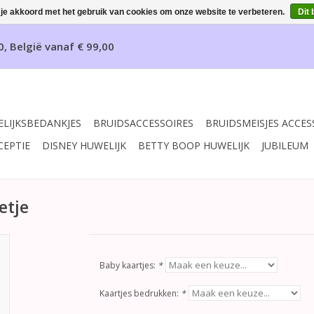
 je akkoord met het gebruik van cookies om onze website te verbeteren.
Dit 
0, België vanaf € 99,00
LIJKSBEDANKJES
BRUIDSACCESSOIRES
BRUIDSMEISJES ACCES
CEPTIE
DISNEY HUWELIJK
BETTY BOOP HUWELIJK
JUBILEUM
etje
Baby kaartjes:
*
Kaartjes bedrukken:
*