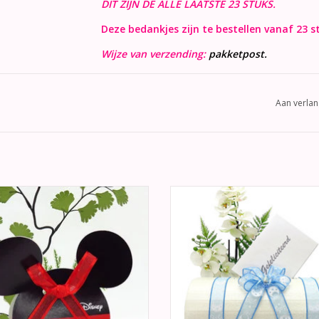
DIT ZIJN DE ALLE LAATSTE 23 STUKS.
Deze bedankjes zijn te bestellen vanaf 23 s
Wijze van verzending:
pakketpost.
Aan verlan
ige geboorte of feest bedankje van
Prachtige envelopdoos versier
y Mickey Mouse. Versierd met een
blauw en wit "Baby" lint, aan de v
rode strikje.
van de doos een blauwe Ooieva
een blauwe baby zak.
EVOEGEN AAN WINKELWAGEN
TOEVOEGEN AAN WINKELWA