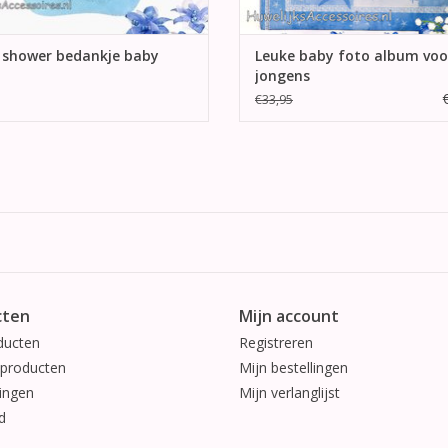
 shower bedankje baby
Leuke baby foto album voo
jongens
€33,95
cten
Mijn account
ducten
Registreren
producten
Mijn bestellingen
ingen
Mijn verlanglijst
d