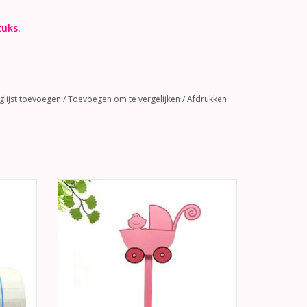
tuks.
glijst toevoegen
/
Toevoegen om te vergelijken
/
Afdrukken
d met
Super leuk roze kleur display voor het
oorkant
presenteren van uw baby shower en of
ar met
geboorte bedankjes.
TOEVOEGEN AAN WINKELWAGEN
GEN