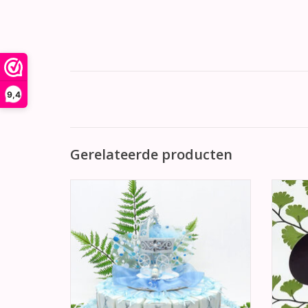
9,4
Gerelateerde producten
Geboorte bedankjes voor een jongetje.
Pracht
De doosjes zijn bedrukt aan alle kanten
Disne
met een ooievaar met een pasgeboren
baby.
TO
TOEVOEGEN AAN WINKELWAGEN