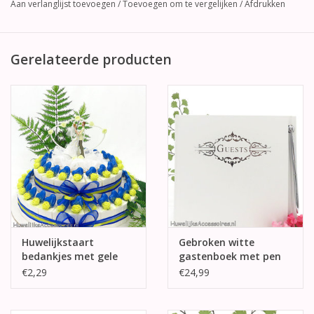
Aan verlanglijst toevoegen
/
Toevoegen om te vergelijken
/
Afdrukken
Gerelateerde producten
Huwelijkstaart
Gebroken witte
bedankjes met gele
gastenboek met pen
roosjes en hartjes
€2,29
€24,99