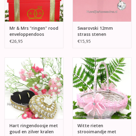
Mr & Mrs "ringen" rood
Swarovski 12mm
enveloppendoos
strass stenen
oorbellen
€26,95
€15,95
Hart ringendoosje met
Witte rieten
goud en zilver kralen
strooimandje met