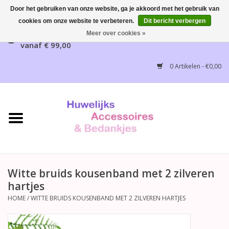
Door het gebruiken van onze website, ga je akkoord met het gebruik van
cookies om onze website te verbeteren.
Dit bericht verbergen
Gratis verzending mogelijk, NL vanaf € 65,00, België
Meer over cookies »
vanaf € 99,00
Home
0 Artikelen - €0,00
Huwelijksbedankjes
Bruidsaccessoires
Bruidsmeisjes accessoires
Huwelijksceremonie
Witte bruids kousenband met 2 zilveren
hartjes
Huwelijksreceptie
HOME
/
WITTE BRUIDS KOUSENBAND MET 2 ZILVEREN HARTJES
Disney Huwelijk