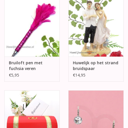
Bruiloft pen met
Huwelijk op het strand
fuchsia veren
bruidspaar
taarttopper
€5,95
€14,95