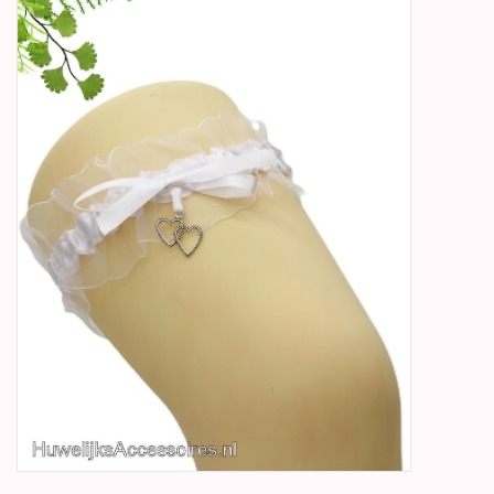
Betty Boop Huwelijk
Jubileum
Geboorte, Doop en
Communie
SALE