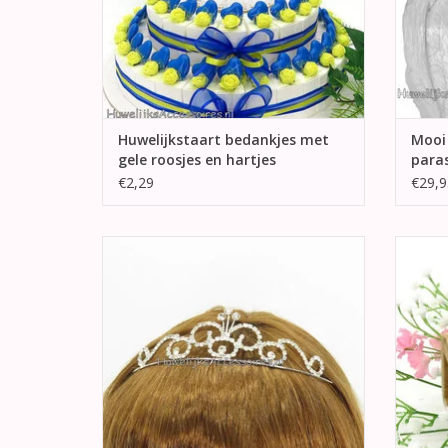
Huwelijkstaart bedankjes met
Mooi
gele roosjes en hartjes
para
€2,29
€29,9
Een schitterende bruid tiara bezet met
Hele 
talloze fonkelende strass stenen.
vorm v
TOEVOEGEN AAN WINKELWAGEN
TO