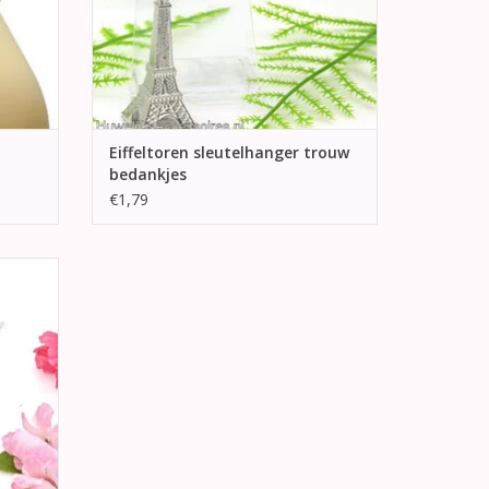
Eiffeltoren sleutelhanger trouw
bedankjes
€1,79
versierd
 stenen
GEN