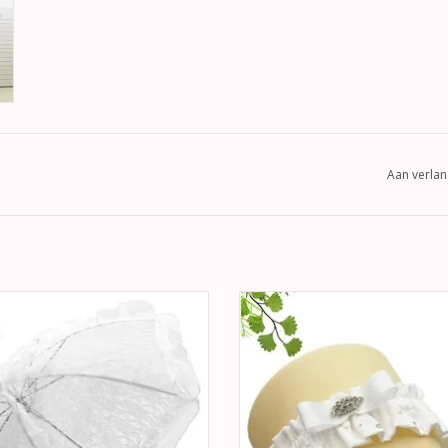
Aan verlan
terende ivoor vintage bydemeyer
Hele mooie witte satijnen bru
u met grote scherm. Een mooie en
kousenband versierd met strass s
e toevoeging aan uw bruiloft foto’s.
parels,
EVOEGEN AAN WINKELWAGEN
TOEVOEGEN AAN WINKELWA