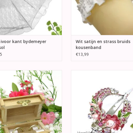
 ivoor kant bydemeyer
Wit satijn en strass bruids
sol
kousenband
5
€13,99
mooie houten ringendoosje in de
Prachtige zilver kleurig duckklem 
an een schatkist. Aan de voorkant
met een roze bloem en roze strass
een gouden sluiting.
TOEVOEGEN AAN WINKELWA
EVOEGEN AAN WINKELWAGEN