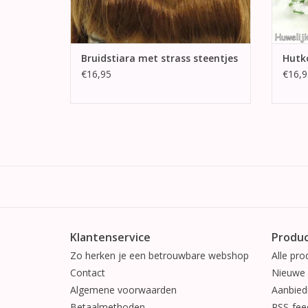
Bruidstiara met strass steentjes
Hutko
€16,95
€16,9
Klantenservice
Produ
Zo herken je een betrouwbare webshop
Alle pro
Contact
Nieuwe 
Algemene voorwaarden
Aanbied
Betaalmethoden
RSS-fee