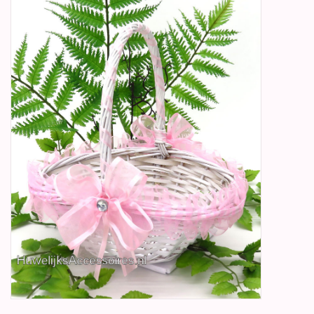
Betty Boop Huwelijk
Jubileum
Geboorte, Doop en
Communie
SALE