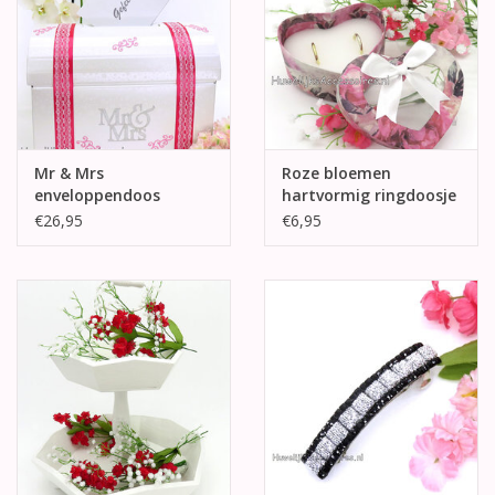
Mr & Mrs
Roze bloemen
enveloppendoos
hartvormig ringdoosje
versierd met fuchsia
€26,95
€6,95
en zilver