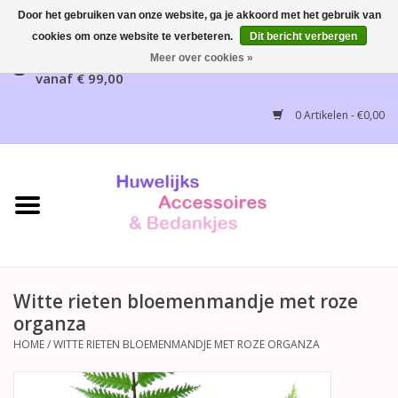
Door het gebruiken van onze website, ga je akkoord met het gebruik van
cookies om onze website te verbeteren.
Dit bericht verbergen
Gratis verzending mogelijk, NL vanaf € 65,00, België
Meer over cookies »
vanaf € 99,00
Home
0 Artikelen - €0,00
Huwelijksbedankjes
Bruidsaccessoires
Bruidsmeisjes accessoires
Huwelijksceremonie
Witte rieten bloemenmandje met roze
organza
Huwelijksreceptie
HOME
/
WITTE RIETEN BLOEMENMANDJE MET ROZE ORGANZA
Disney Huwelijk