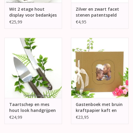
Wit 2 etage hout
Zilver en zwart facet
display voor bedankjes
stenen patentspeld
€25,99
€4,95
Taartschep en mes
Gastenboek met bruin
hout look handgrijpen
kraftpapier kaft en
fotolijst
€24,99
€23,95