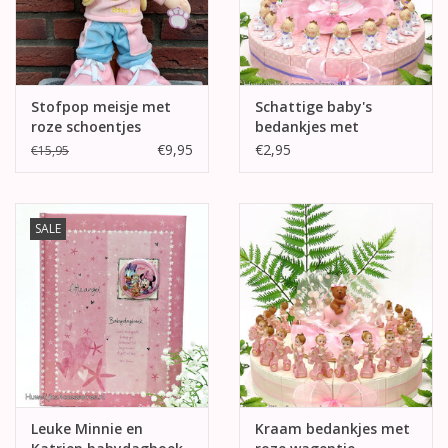
Stofpop meisje met
Schattige baby's
roze schoentjes
bedankjes met
pyjama's
€9,95
€2,95
€15,95
SALE
Leuke Minnie en
Kraam bedankjes met