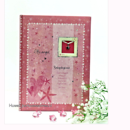
Betty Boop Huwelijk
Jubileum
Geboorte, Doop en
Communie
SALE