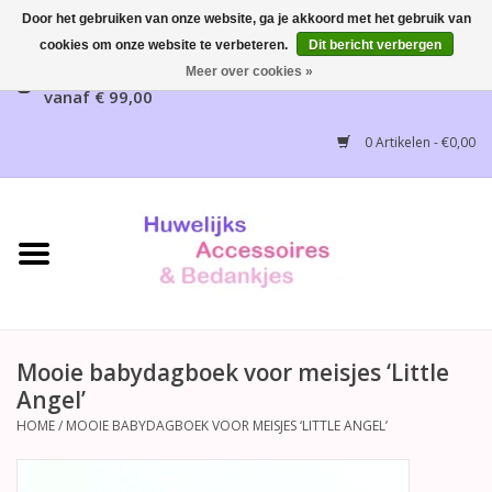
Door het gebruiken van onze website, ga je akkoord met het gebruik van
cookies om onze website te verbeteren.
Dit bericht verbergen
Gratis verzending mogelijk, NL vanaf € 65,00, België
Meer over cookies »
vanaf € 99,00
Home
0 Artikelen - €0,00
Huwelijksbedankjes
Bruidsaccessoires
Bruidsmeisjes accessoires
Huwelijksceremonie
Mooie babydagboek voor meisjes ‘Little
Angel’
Huwelijksreceptie
HOME
/
MOOIE BABYDAGBOEK VOOR MEISJES ‘LITTLE ANGEL’
Disney Huwelijk