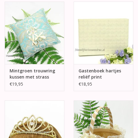
Mintgroen trouwring
Gastenboek hartjes
kussen met strass
reliëf print
center
€19,95
€18,95