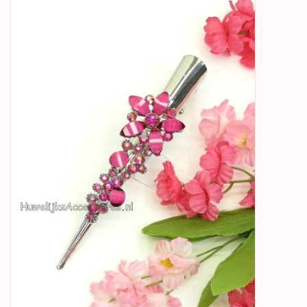
Betty Boop Huwelijk
Jubileum
Geboorte, Doop en
Communie
SALE