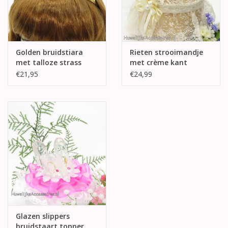
Golden bruidstiara
Rieten strooimandje
met talloze strass
met crème kant
stenen
€21,95
€24,99
Glazen slippers
bruidstaart topper