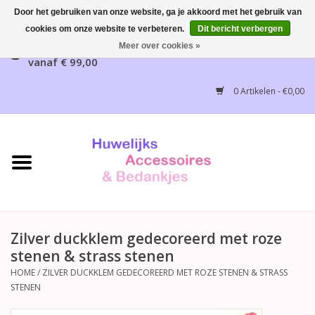
Door het gebruiken van onze website, ga je akkoord met het gebruik van
cookies om onze website te verbeteren.
Dit bericht verbergen
Gratis verzending mogelijk, NL vanaf € 65,00, België
Meer over cookies »
vanaf € 99,00
Home
0 Artikelen - €0,00
Huwelijksbedankjes
Bruidsaccessoires
Bruidsmeisjes accessoires
Huwelijksceremonie
Zilver duckklem gedecoreerd met roze
stenen & strass stenen
Huwelijksreceptie
HOME
/
ZILVER DUCKKLEM GEDECOREERD MET ROZE STENEN & STRASS
STENEN
Disney Huwelijk