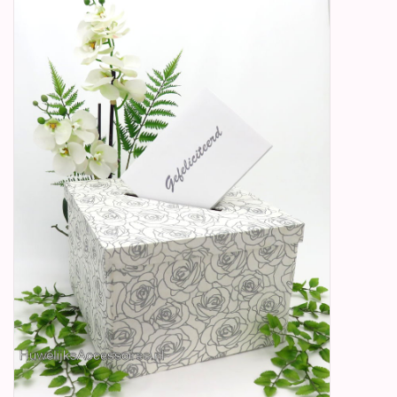
Betty Boop Huwelijk
Jubileum
Geboorte, Doop en
Communie
SALE