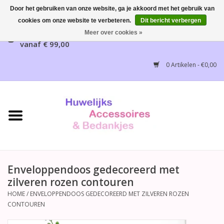
Door het gebruiken van onze website, ga je akkoord met het gebruik van
cookies om onze website te verbeteren.
Dit bericht verbergen
Gratis verzending mogelijk, NL vanaf € 65,00, België
Meer over cookies »
vanaf € 99,00
Home
0 Artikelen - €0,00
Huwelijksbedankjes
Bruidsaccessoires
Bruidsmeisjes accessoires
Huwelijksceremonie
Enveloppendoos gedecoreerd met
zilveren rozen contouren
Huwelijksreceptie
HOME
/
ENVELOPPENDOOS GEDECOREERD MET ZILVEREN ROZEN
CONTOUREN
Disney Huwelijk