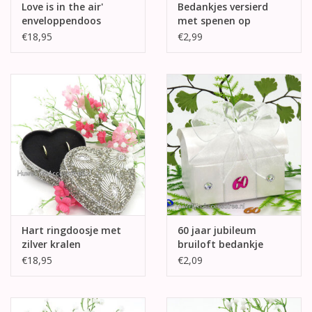
Love is in the air'
Bedankjes versierd
enveloppendoos
met spenen op
spiegeltjes
€18,95
€2,99
Hart ringdoosje met
60 jaar jubileum
zilver kralen
bruiloft bedankje
doosje
€18,95
€2,09