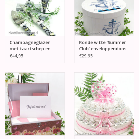
Champagneglazen
Ronde witte 'Summer
met taartschep en
Club' enveloppendoos
mes - crème hartjes
€44,95
€29,95