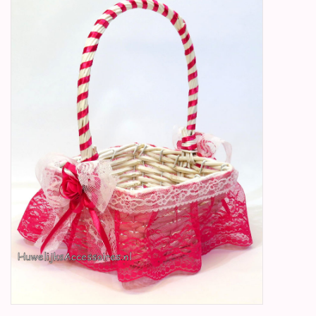
Betty Boop Huwelijk
Jubileum
Geboorte, Doop en
Communie
SALE