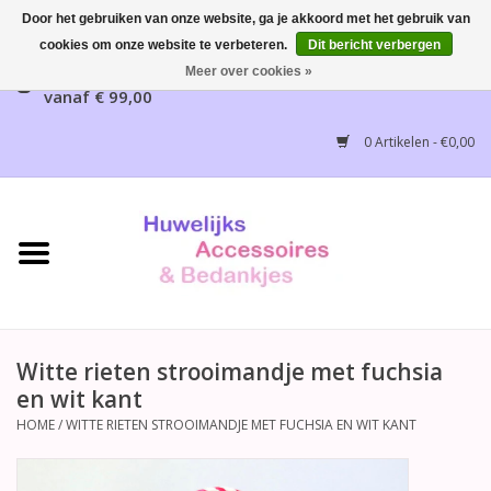
Door het gebruiken van onze website, ga je akkoord met het gebruik van
cookies om onze website te verbeteren.
Dit bericht verbergen
Gratis verzending mogelijk, NL vanaf € 65,00, België
Meer over cookies »
vanaf € 99,00
Home
0 Artikelen - €0,00
Huwelijksbedankjes
Bruidsaccessoires
Bruidsmeisjes accessoires
Huwelijksceremonie
Witte rieten strooimandje met fuchsia
en wit kant
Huwelijksreceptie
HOME
/
WITTE RIETEN STROOIMANDJE MET FUCHSIA EN WIT KANT
Disney Huwelijk