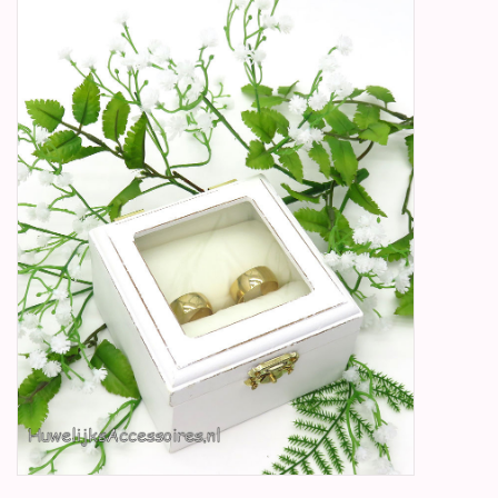
Betty Boop Huwelijk
Jubileum
Geboorte, Doop en
Communie
SALE