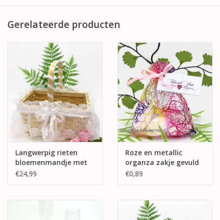
Gerelateerde producten
Langwerpig rieten
Roze en metallic
bloemenmandje met
organza zakje gevuld
witte kant
met bruidsuikers
€24,99
€0,89