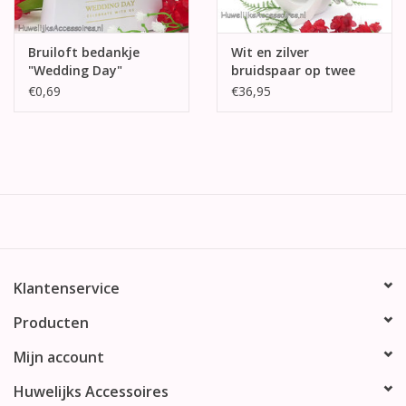
Bruiloft bedankje
Wit en zilver
"Wedding Day"
bruidspaar op twee
harten taarttopper
€0,69
€36,95
Klantenservice
Producten
Mijn account
Huwelijks Accessoires