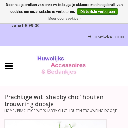
Door het gebruiken van onze website, ga je akkoord met het gebruik van
cookies om onze website te verbeteren.
Dit bericht verbergen
Gratis verzending mogelijk, NL vanaf € 65,00, België
Meer over cookies »
vanaf € 99,00
Home
0 Artikelen - €0,00
Huwelijksbedankjes
Bruidsaccessoires
Bruidsmeisjes accessoires
Huwelijksceremonie
Prachtige wit 'shabby chic' houten
trouwring doosje
Huwelijksreceptie
HOME
/
PRACHTIGE WIT 'SHABBY CHIC' HOUTEN TROUWRING DOOSJE
Disney Huwelijk