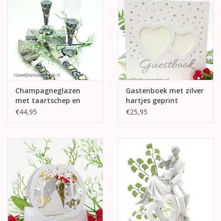
Champagneglazen
Gastenboek met zilver
met taartschep en
hartjes geprint
mes - crème hartjes
€44,95
€25,95