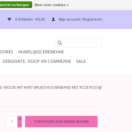
bericht verbergen
Meer over cookies »
0 Artikelen - €0,00
Mijn account / Registreren
SOIRES
HUWELIJKSCEREMONIE
GEBOORTE, DOOP EN COMMUNIE
SALE
E
/
MOOIE WIT KANT BRUIDS KOUSENBAND MET ROZE ROOSJE
+
TOEVOEGEN AAN WINKELWAGEN
-