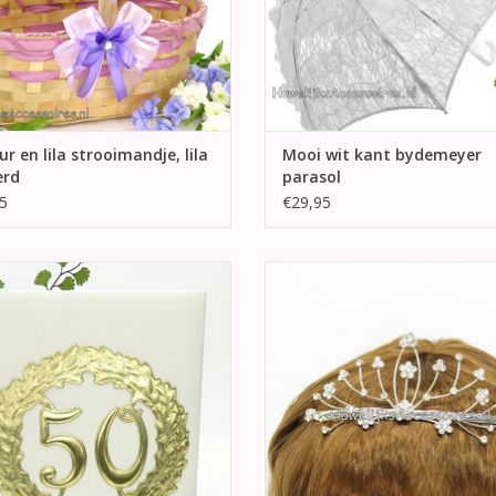
r en lila strooimandje, lila
Mooi wit kant bydemeyer
erd
parasol
5
€29,95
ooie gouden jubileum gastenboek
Een prachtige bruidstiara met glin
p de voorkant een grote gouden
strass stenen
met in het midden een golden "50".
TOEVOEGEN AAN WINKELWA
mooie gastenboek kunnen uw gasten
oois schrijven op uw speciale dag.
EVOEGEN AAN WINKELWAGEN