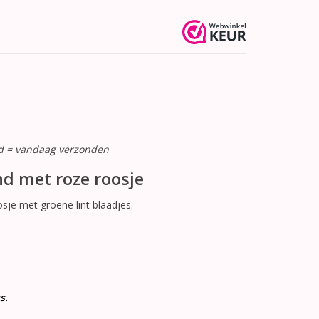
ld = vandaag verzonden
d met roze roosje
je met groene lint blaadjes.
s.