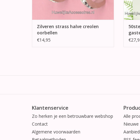
Zilveren strass halve creolen
50ste
oorbellen
gast
€14,95
€27,9
Klantenservice
Produ
Zo herken je een betrouwbare webshop
Alle pro
Contact
Nieuwe 
Algemene voorwaarden
Aanbied
Betaalmethoden
RSS-fee