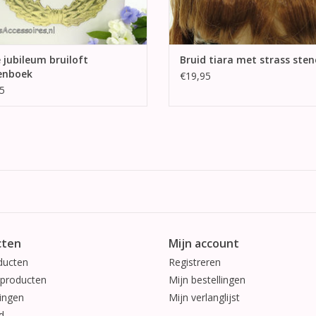
 jubileum bruiloft
Bruid tiara met strass ste
enboek
€19,95
5
cten
Mijn account
ducten
Registreren
producten
Mijn bestellingen
ingen
Mijn verlanglijst
d