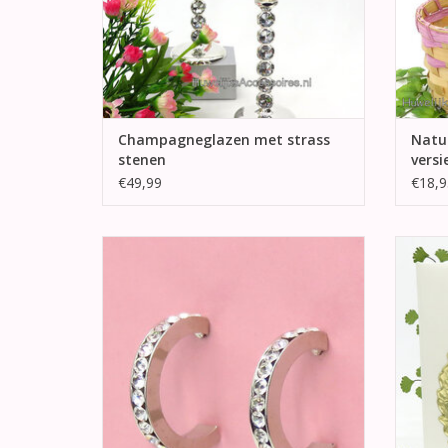
Champagneglazen met strass
Natuu
stenen
versi
€49,99
€18,9
Sprankelende zilver gekleurde strass
Zeer m
stenen halve oorringen oorbellen
met o
krans 
TOEVOEGEN AAN WINKELWAGEN
In dit 
iets m
TO