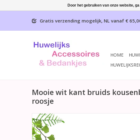
Door het gebruiken van onze website, ga
Gratis verzending mogelijk, NL vanaf € 65,0
HOME
HUWE
HUWELIJKSRE
Mooie wit kant bruids kousen
roosje