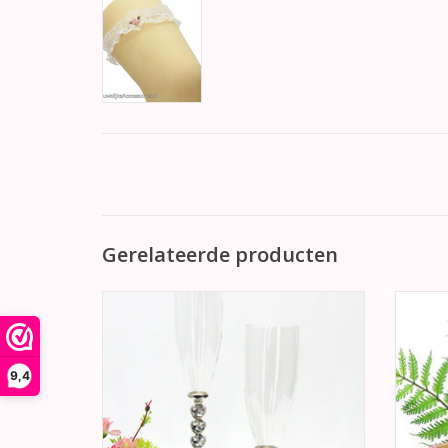
Gerelateerde producten
Schitterende silverplated bruiloft
Prac
champagneglazen met strass stenen. De
bloe
zilver plated (verzilverd) steel is aan beide
strooim
kanten bewerkt met 6 grote strass stenen.
9,4
TOEVOEGEN AAN WINKELWAGEN
TO