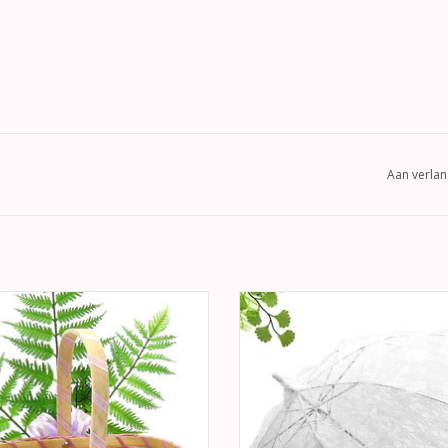
Aan verlan
htige ovaal natuur en lila rieten
Schitterende wit vintage bydem
menmandje. Het hengsel van het
paraplu met grote scherm. Een m
andje is gewikkeld met lila satijn en
elegante toevoeging aan uw bruiloft
organza lint.
TOEVOEGEN AAN WINKELWA
EVOEGEN AAN WINKELWAGEN