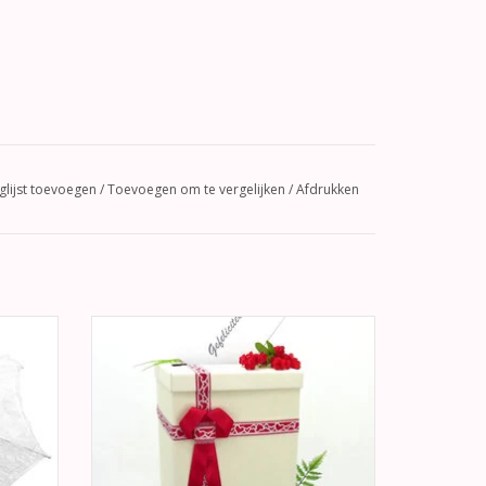
glijst toevoegen
/
Toevoegen om te vergelijken
/
Afdrukken
eyer
Zeer mooie hoog ivoor enveloppendoos
ooie en
versierd met kersenrood en ivoor lint. Aan
 foto’s.
de voorkant een mooie strik. In de deksel
zit een gleuf voor geld of enveloppen.
GEN
TOEVOEGEN AAN WINKELWAGEN