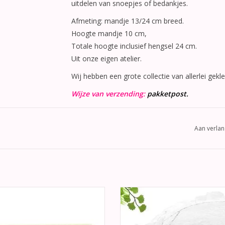
uitdelen van snoepjes of bedankjes.
Afmeting: mandje 13/24 cm breed.
Hoogte mandje 10 cm,
Totale hoogte inclusief hengsel 24 cm.
Uit onze eigen atelier.
Wij hebben een grote collectie van allerlei gekl
Wijze van verzending:
pakketpost.
Aan verlan
Gastenboek met omslag van
Schitterende ivoor vintage byd
eschept Mulberry papier met een
paraplu met grote scherm. Een m
rtjes reliëf print op de omslag.
elegante toevoeging aan uw bruiloft