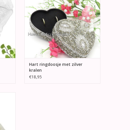
GEN
Hart ringdoosje met zilver
kralen
€18,95
band.
ijk
center
GEN