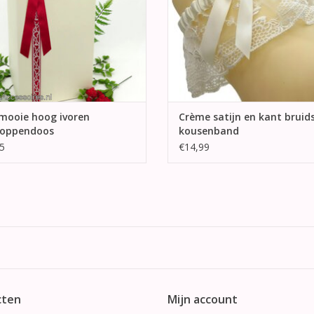
mooie hoog ivoren
Crème satijn en kant bruid
loppendoos
kousenband
5
€14,99
cten
Mijn account