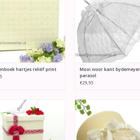
EVOEGEN AAN WINKELWAGEN
TOEVOEGEN AAN WINKELWA
nboek hartjes reliëf print
Mooi ivoor kant bydemeyer
parasol
5
€29,95
ooie hoog ivoor enveloppendoos
Prachtige crème bruids kousen
d met kersenrood en ivoor lint. Aan
Gemaakt van crème satijn en r
rkant een mooie strik. In de deksel
geborduurde crème kant. In het 
en gleuf voor geld of enveloppen.
een mooie crème strik.
EVOEGEN AAN WINKELWAGEN
TOEVOEGEN AAN WINKELWA