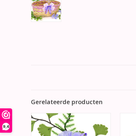
Gerelateerde producten
Bruiloft bedankje, mooie lila paars
organza zakje gevuld met bruidssuiker.
handg
9,4
ha
TOEVOEGEN AAN WINKELWAGEN