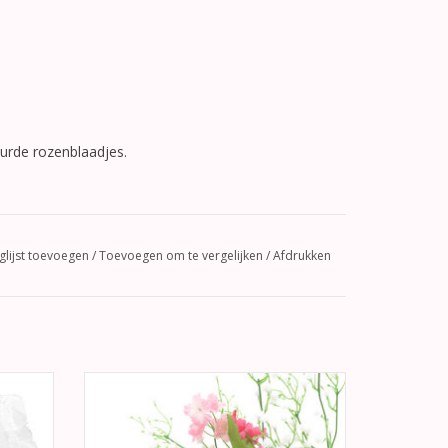
eurde rozenblaadjes.
glijst toevoegen
/
Toevoegen om te vergelijken
/
Afdrukken
emeyer
Hartvormige trouwringen doosje,
ooie en
helemaal versierd met zilver kralen.
 foto’s.
TOEVOEGEN AAN WINKELWAGEN