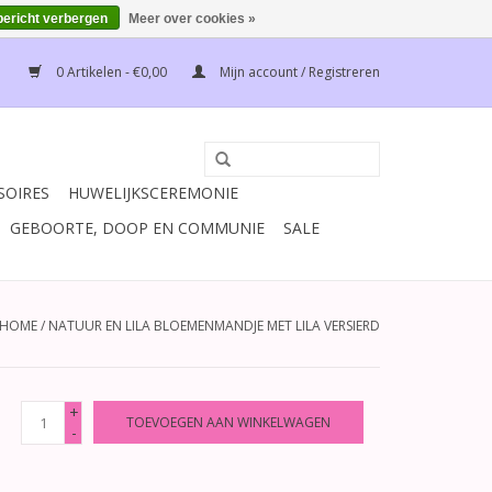
bericht verbergen
Meer over cookies »
0 Artikelen - €0,00
Mijn account / Registreren
SOIRES
HUWELIJKSCEREMONIE
GEBOORTE, DOOP EN COMMUNIE
SALE
HOME
/
NATUUR EN LILA BLOEMENMANDJE MET LILA VERSIERD
+
TOEVOEGEN AAN WINKELWAGEN
-