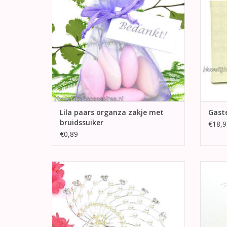
TO
Lila paars organza zakje met
Gaste
bruidssuiker
€18,9
€0,89
Deze sprankelende zilveren haarkam met
Zeer m
strass en parels is een echte pronkstuk en
versier
is geschikt voor diverse modellen kapsels.
de voo
zit e
TOEVOEGEN AAN WINKELWAGEN
TO