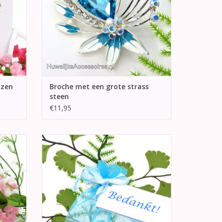
ozen
Broche met een grote strass
steen
€11,95
e vorm
Huwelijks bedankje, turquoise organza
sel een
zakje met bruidssuiker.
TOEVOEGEN AAN WINKELWAGEN
GEN