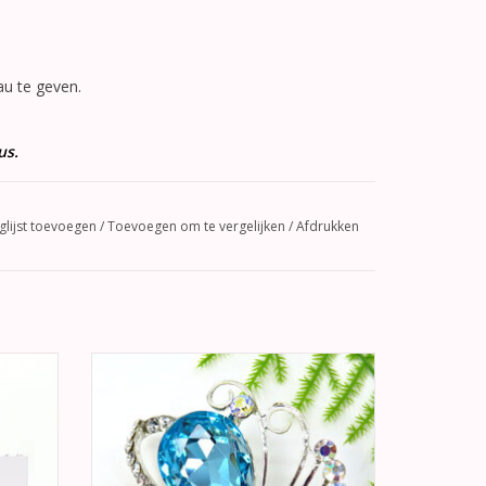
u te geven.
us.
glijst toevoegen
/
Toevoegen om te vergelijken
/
Afdrukken
liefde.
Hele mooie broche met in het center een
n met
grote turquoise strass steen, omheen zijn
hterkant
er turkoois en wit geëmailleerde bloem
bladen, rondom zijn er nog strass stenen.
GEN
TOEVOEGEN AAN WINKELWAGEN