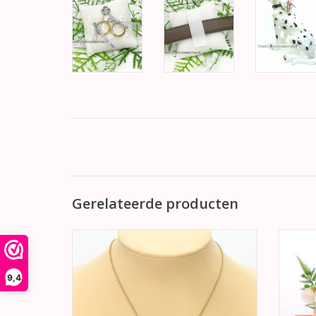
Gerelateerde producten
Zeer mooie goudkleurige halsketting met
Zee
een prachtige parel en goud strik pendant.
enve
lint, a
TOEVOEGEN AAN WINKELWAGEN
9,4
TO