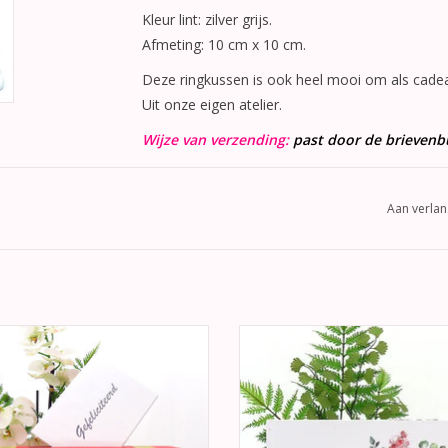
Kleur lint: zilver grijs.
Afmeting: 10 cm x 10 cm.
Deze ringkussen is ook heel mooi om als cadea
Uit onze eigen atelier.
Wijze van verzending:
past door de brievenb
Aan verlan
r mooie rood huwelijks receptie
Een huwelijks gastenboek vol van 
loppendoos versierd met gouden
Aan de voorkant meerdere roze
an de voorkant "Mr & Mrs" in gouden
metalliek rosé goud harten. De ac
ringen.
is helemaal vol met rozen.
EVOEGEN AAN WINKELWAGEN
TOEVOEGEN AAN WINKELWA