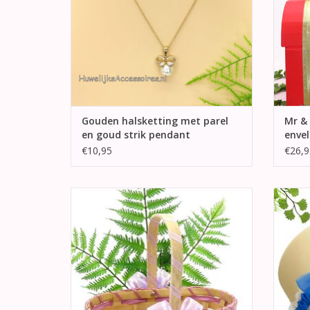
Gouden halsketting met parel
Mr & 
en goud strik pendant
enve
€10,95
€26,9
Prachtige ovaal natuur en lila rieten
Hele
bloemenmandje. Het hengsel van het
blauw s
strooimandje is gewikkeld met lila satijn en
t
organza lint.
TO
TOEVOEGEN AAN WINKELWAGEN