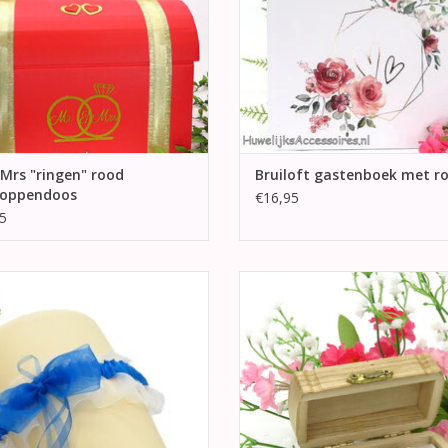
Mrs "ringen" rood
Bruiloft gastenboek met r
loppendoos
€16,95
5
 mooie wit organza en turquoise
Prachtige houten ringdoosje in d
atijn bruids kousenband met grote
van een schatkist. Bovenop de dek
urquoise blauw organza strik.
hartje.
EVOEGEN AAN WINKELWAGEN
TOEVOEGEN AAN WINKELWA