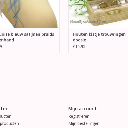
oise blauw satijnen bruids
Houten kistje trouwringen
enband
doosje
9
€16,95
cten
Mijn account
ducten
Registreren
producten
Mijn bestellingen