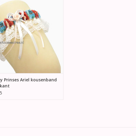
lm en wit strik en een zalm roos in
het center.
EVOEGEN AAN WINKELWAGEN
y Prinses Ariel kousenband
 kant
5