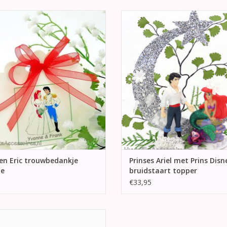
 mooie trouw bedankje voor uw
Een prachtige Disney Kleine Zee
ft. Aan de voorkant een afbeelding
& Eric taarttopper met een mooi 
 Prinses Ariel en Prins Erik en is
maan en ster achter zich.
versierd met rood lint.
TOEVOEGEN AAN WINKELWA
EVOEGEN AAN WINKELWAGEN
 en Eric trouwbedankje
Prinses Ariel met Prins Disn
je
bruidstaart topper
€33,95
mooie Disney Prinses Ariel bruids
band met witte kant. Versierd met