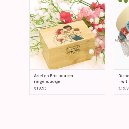
Prins Eric.
een za
TOEVOEGEN AAN WINKELWAGEN
TO
Ariel en Eric houten
Disne
ringendoosje
- wit
€18,95
€19,9