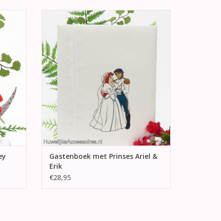
meermin
Huwelijks gastenboek met aan de
zilver
voorkant een afbeelding van Prinses Ariel
en Erik
GEN
TOEVOEGEN AAN WINKELWAGEN
ey
Gastenboek met Prinses Ariel &
Erik
€28,95