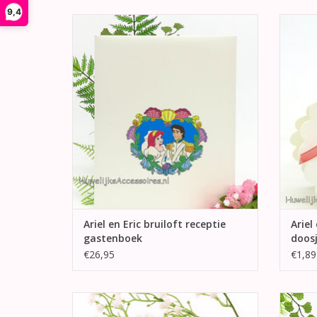
9,4
Deze prachtige gastenboek heeft op de
Hele
voorkant een afbeelding van Prinses Ariel
bruilo
en Erik omcirkeld met fel gekleurde
van
schelpen.
TOEVOEGEN AAN WINKELWAGEN
TO
Ariel en Eric bruiloft receptie
Ariel
gastenboek
doos
€26,95
€1,89
Mooi houten trouwring doosje met op het
Zeer 
deksel een afdruk van Prinses Ariel en
kousen