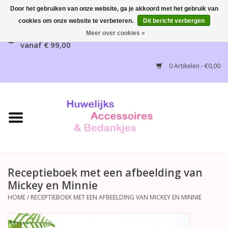
Door het gebruiken van onze website, ga je akkoord met het gebruik van
cookies om onze website te verbeteren.
Dit bericht verbergen
Gratis verzending mogelijk, NL vanaf € 65,00, België
Meer over cookies »
vanaf € 99,00
Home
0 Artikelen - €0,00
Huwelijksbedankjes
Bruidsaccessoires
Bruidsmeisjes accessoires
Huwelijksceremonie
Receptieboek met een afbeelding van
Mickey en Minnie
Huwelijksreceptie
HOME
/
RECEPTIEBOEK MET EEN AFBEELDING VAN MICKEY EN MINNIE
Disney Huwelijk