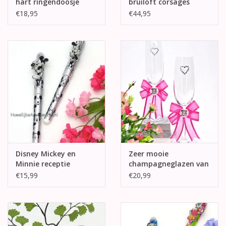
hart ringendoosje
bruiloft corsages
€18,95
€44,95
Disney Mickey en
Zeer mooie
Minnie receptie
champagneglazen van
pennen
Mickey en Minnie
€15,99
€20,99