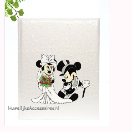
Betty Boop Huwelijk
Jubileum
Geboorte, Doop en
Communie
SALE