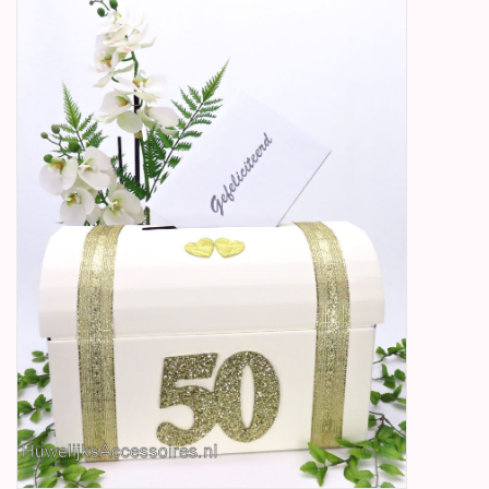
Betty Boop Huwelijk
Jubileum
Geboorte, Doop en
Communie
SALE