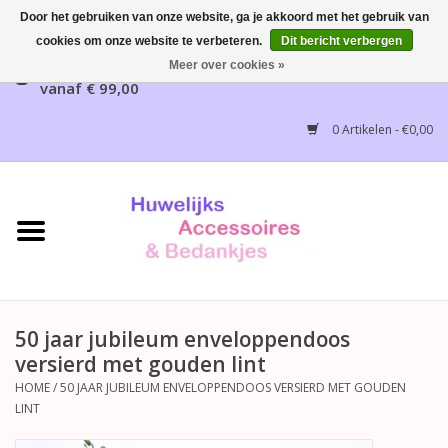
Door het gebruiken van onze website, ga je akkoord met het gebruik van
cookies om onze website te verbeteren.
Dit bericht verbergen
Gratis verzending mogelijk, NL vanaf € 65,00, België
Meer over cookies »
vanaf € 99,00
Home
0 Artikelen - €0,00
Huwelijksbedankjes
Bruidsaccessoires
Bruidsmeisjes accessoires
Huwelijksceremonie
50 jaar jubileum enveloppendoos
versierd met gouden lint
Huwelijksreceptie
HOME
/
50 JAAR JUBILEUM ENVELOPPENDOOS VERSIERD MET GOUDEN
LINT
Disney Huwelijk