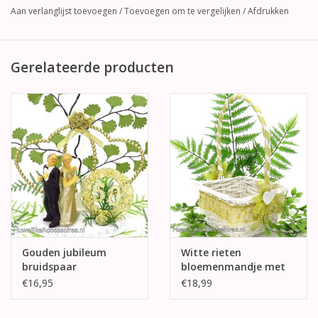
Aan verlanglijst toevoegen
/
Toevoegen om te vergelijken
/
Afdrukken
Gerelateerde producten
Gouden jubileum
Witte rieten
bruidspaar
bloemenmandje met
taarttopper
goud versierd
€16,95
€18,99