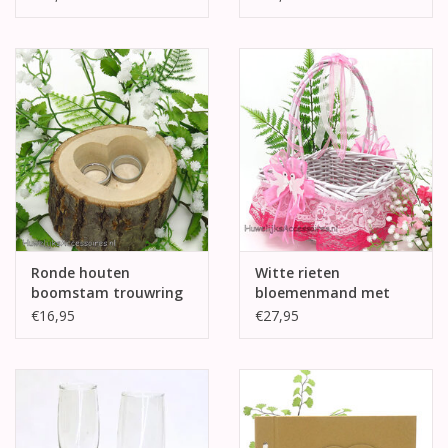
Ronde houten
Witte rieten
boomstam trouwring
bloemenmand met
houder
roze en wit kant
€16,95
€27,95