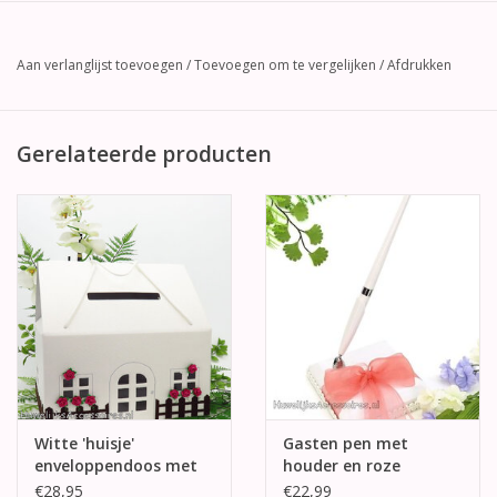
Aan verlanglijst toevoegen
/
Toevoegen om te vergelijken
/
Afdrukken
Gerelateerde producten
Witte 'huisje'
Gasten pen met
enveloppendoos met
houder en roze
versiering
organza strik
€28,95
€22,99