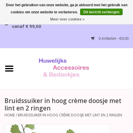
Door het gebruiken van onze website, ga je akkoord met het gebruik van
cookies om onze website te verbeteren.
Dit bericht verbergen
Gratis verzending mogelijk, NL vanaf € 65,00, België
Meer over cookies »
vanaf € 99,00
Home
0 Artikelen - €0,00
Huwelijksbedankjes
Bruidsaccessoires
Bruidsmeisjes accessoires
Huwelijksceremonie
Bruidssuiker in hoog crème doosje met
lint en 2 ringen
Huwelijksreceptie
HOME
/
BRUIDSSUIKER IN HOOG CRÈME DOOSJE MET LINT EN 2 RINGEN
Disney Huwelijk