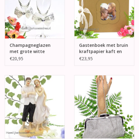
Champagneglazen
Gastenboek met bruin
met grote witte
kraftpapier kaft en
strikken
fotolijst
€20,95
€23,95