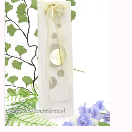
Betty Boop Huwelijk
Jubileum
Geboorte, Doop en
Communie
SALE