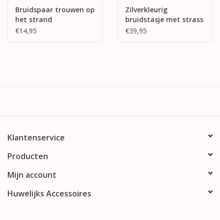
Bruidspaar trouwen op
Zilverkleurig
het strand
bruidstasje met strass
taarttopper
stenen
€14,95
€39,95
Klantenservice
Producten
Mijn account
Huwelijks Accessoires