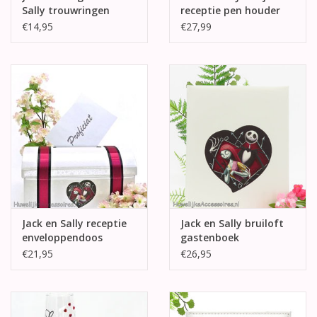
Sally trouwringen
receptie pen houder
doosje
€14,95
€27,99
Jack en Sally receptie
Jack en Sally bruiloft
enveloppendoos
gastenboek
€21,95
€26,95