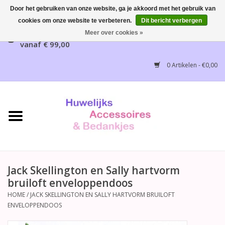
Door het gebruiken van onze website, ga je akkoord met het gebruik van
cookies om onze website te verbeteren.
Dit bericht verbergen
Gratis verzending mogelijk, NL vanaf € 65,00, België
Meer over cookies »
vanaf € 99,00
Home
0 Artikelen - €0,00
Huwelijksbedankjes
Bruidsaccessoires
Bruidsmeisjes accessoires
Huwelijksceremonie
Jack Skellington en Sally hartvorm
bruiloft enveloppendoos
Huwelijksreceptie
HOME
/
JACK SKELLINGTON EN SALLY HARTVORM BRUILOFT
ENVELOPPENDOOS
Disney Huwelijk