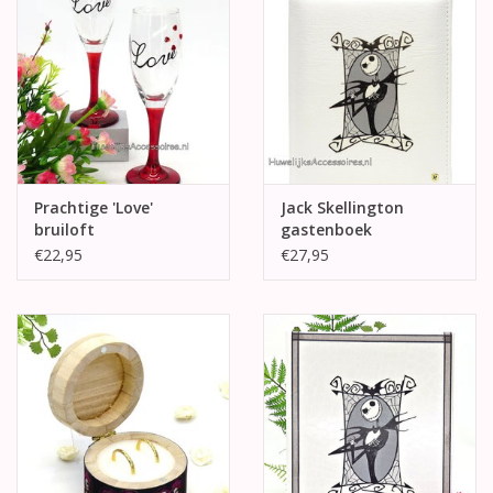
Prachtige 'Love'
Jack Skellington
bruiloft
gastenboek
champagneglazen
€22,95
€27,95