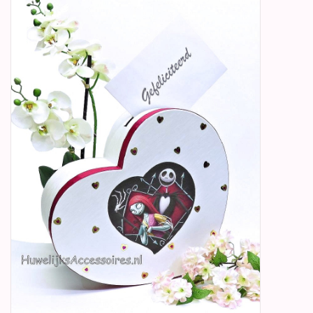
Betty Boop Huwelijk
Jubileum
Geboorte, Doop en
Communie
SALE