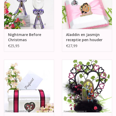
Nightmare Before
Aladdin en Jasmijn
Christmas
receptie pen houder
champagneglazen
€25,95
€27,99