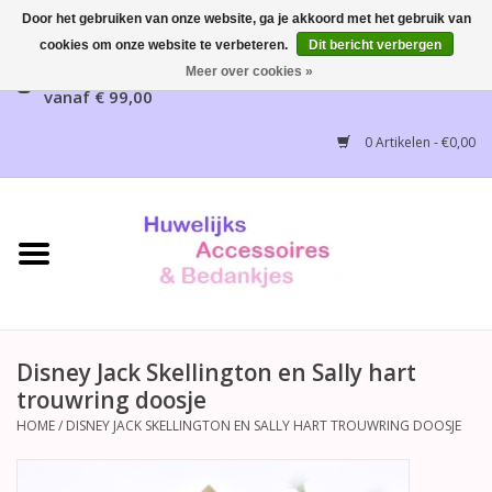
Door het gebruiken van onze website, ga je akkoord met het gebruik van
cookies om onze website te verbeteren.
Dit bericht verbergen
Gratis verzending mogelijk, NL vanaf € 65,00, België
Meer over cookies »
vanaf € 99,00
Home
0 Artikelen - €0,00
Huwelijksbedankjes
Bruidsaccessoires
Bruidsmeisjes accessoires
Huwelijksceremonie
Disney Jack Skellington en Sally hart
trouwring doosje
Huwelijksreceptie
HOME
/
DISNEY JACK SKELLINGTON EN SALLY HART TROUWRING DOOSJE
Disney Huwelijk