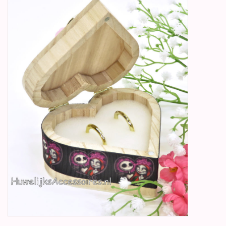
Betty Boop Huwelijk
Jubileum
Geboorte, Doop en
Communie
SALE