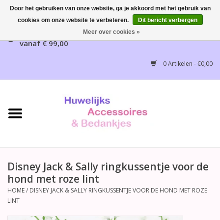
Door het gebruiken van onze website, ga je akkoord met het gebruik van
cookies om onze website te verbeteren.
Dit bericht verbergen
Gratis verzending mogelijk, NL vanaf € 65,00, België
Meer over cookies »
vanaf € 99,00
Home
0 Artikelen - €0,00
Huwelijksbedankjes
Bruidsaccessoires
Bruidsmeisjes accessoires
Huwelijksceremonie
Disney Jack & Sally ringkussentje voor de
hond met roze lint
Huwelijksreceptie
HOME
/
DISNEY JACK & SALLY RINGKUSSENTJE VOOR DE HOND MET ROZE
LINT
Disney Huwelijk