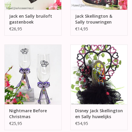
Jack en Sally bruiloft
Jack Skellington &
gastenboek
Sally trouwringen
doosje
€26,95
€14,95
Nightmare Before
Disney Jack Skellington
Christmas
en Sally huwelijks
champagneglazen
taarttopper
€25,95
€54,95