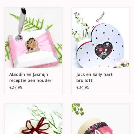
Aladdin en Jasmijn
Jack en Sally hart
receptie pen houder
bruiloft
enveloppendoos
€27,99
€34,95