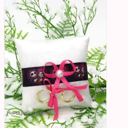
Betty Boop Huwelijk
Jubileum
Geboorte, Doop en
Communie
SALE