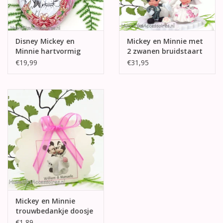
Disney Mickey en
Mickey en Minnie met
Minnie hartvormig
2 zwanen bruidstaart
ringdoosje
topper
€19,99
€31,95
Mickey en Minnie
trouwbedankje doosje
€1,89