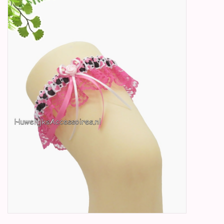
Betty Boop Huwelijk
Jubileum
Geboorte, Doop en
Communie
SALE