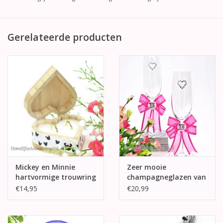
Gerelateerde producten
Mickey en Minnie
Zeer mooie
hartvormige trouwring
champagneglazen van
doosje
Mickey en Minnie
€14,95
€20,99