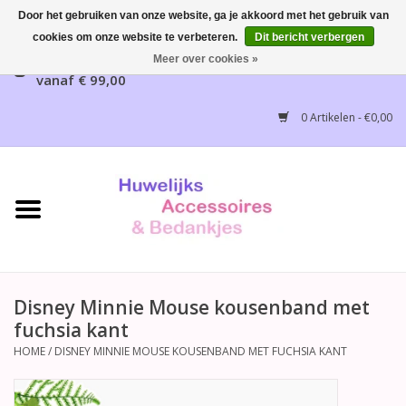
Door het gebruiken van onze website, ga je akkoord met het gebruik van
cookies om onze website te verbeteren.
Dit bericht verbergen
Gratis verzending mogelijk, NL vanaf € 65,00, België
Meer over cookies »
vanaf € 99,00
Home
0 Artikelen - €0,00
Huwelijksbedankjes
Bruidsaccessoires
Bruidsmeisjes accessoires
Huwelijksceremonie
Disney Minnie Mouse kousenband met
fuchsia kant
Huwelijksreceptie
HOME
/
DISNEY MINNIE MOUSE KOUSENBAND MET FUCHSIA KANT
Disney Huwelijk