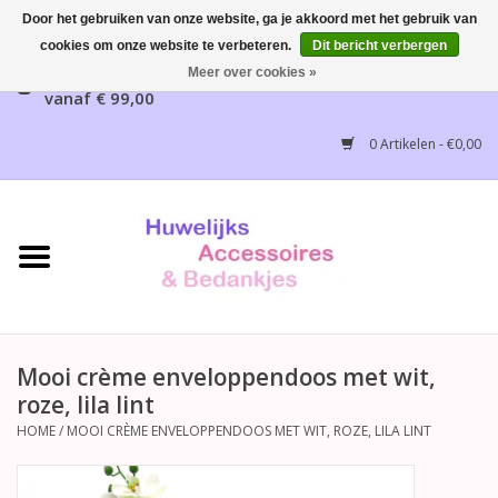
Door het gebruiken van onze website, ga je akkoord met het gebruik van
cookies om onze website te verbeteren.
Dit bericht verbergen
Gratis verzending mogelijk, NL vanaf € 65,00, België
Meer over cookies »
vanaf € 99,00
Home
0 Artikelen - €0,00
Huwelijksbedankjes
Bruidsaccessoires
Bruidsmeisjes accessoires
Huwelijksceremonie
Mooi crème enveloppendoos met wit,
roze, lila lint
Huwelijksreceptie
HOME
/
MOOI CRÈME ENVELOPPENDOOS MET WIT, ROZE, LILA LINT
Disney Huwelijk