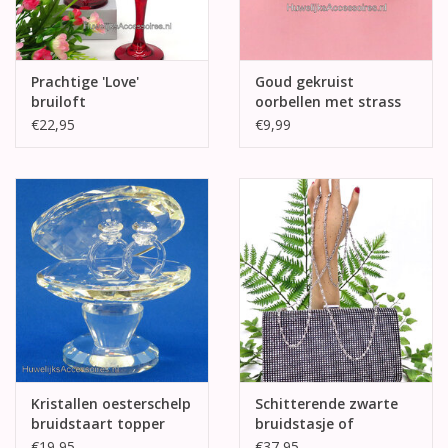
Prachtige 'Love'
Goud gekruist
bruiloft
oorbellen met strass
champagneglazen
en parel
€22,95
€9,99
Kristallen oesterschelp
Schitterende zwarte
bruidstaart topper
bruidstasje of
avondtasje
€19,95
€37,95