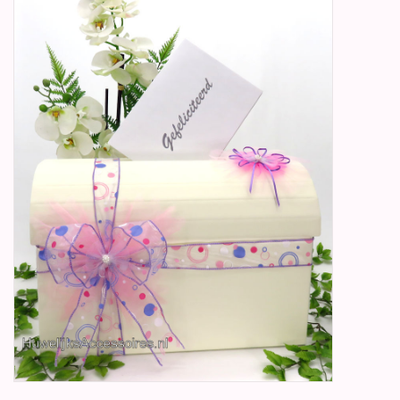
Betty Boop Huwelijk
Jubileum
Geboorte, Doop en
Communie
SALE