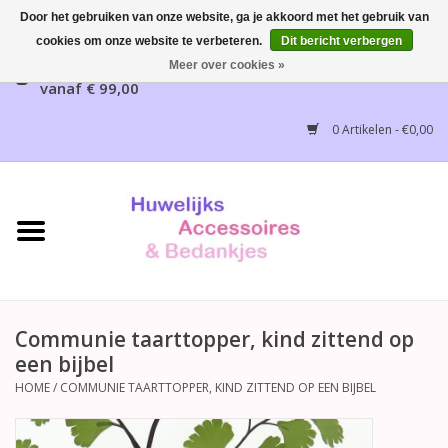
Door het gebruiken van onze website, ga je akkoord met het gebruik van
cookies om onze website te verbeteren.
Dit bericht verbergen
Gratis verzending mogelijk, NL vanaf € 65,00, België
Meer over cookies »
vanaf € 99,00
Home
0 Artikelen - €0,00
Huwelijksbedankjes
Bruidsaccessoires
Bruidsmeisjes accessoires
Huwelijksceremonie
Communie taarttopper, kind zittend op
een bijbel
Huwelijksreceptie
HOME
/
COMMUNIE TAARTTOPPER, KIND ZITTEND OP EEN BIJBEL
Disney Huwelijk