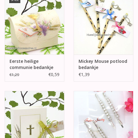
Eerste heilige
Mickey Mouse potlood
communie bedankje
bedankje
doosje
€0,59
€1,39
€1,29