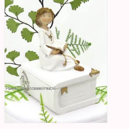
Betty Boop Huwelijk
Jubileum
Geboorte, Doop en
Communie
SALE