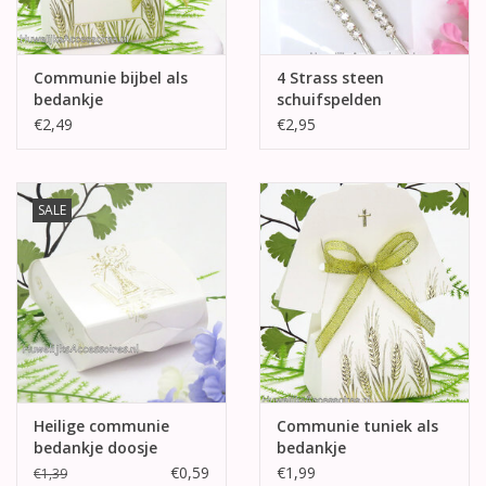
Communie bijbel als
4 Strass steen
bedankje
schuifspelden
€2,49
€2,95
SALE
Heilige communie
Communie tuniek als
bedankje doosje
bedankje
€0,59
€1,99
€1,39