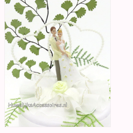
Betty Boop Huwelijk
Jubileum
Geboorte, Doop en
Communie
SALE