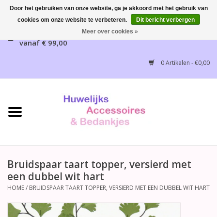
Door het gebruiken van onze website, ga je akkoord met het gebruik van
cookies om onze website te verbeteren.
Dit bericht verbergen
Gratis verzending mogelijk, NL vanaf € 65,00, België
Meer over cookies »
vanaf € 99,00
Home
0 Artikelen - €0,00
Huwelijksbedankjes
Bruidsaccessoires
Bruidsmeisjes accessoires
Huwelijksceremonie
Bruidspaar taart topper, versierd met
een dubbel wit hart
Huwelijksreceptie
HOME
/
BRUIDSPAAR TAART TOPPER, VERSIERD MET EEN DUBBEL WIT HART
Disney Huwelijk