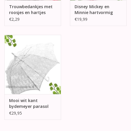
Trouwbedankjes met
Disney Mickey en
roosjes en hartjes
Minnie hartvormig
ringdoosje
€2,29
€19,99
Mooi wit kant
bydemeyer parasol
€29,95