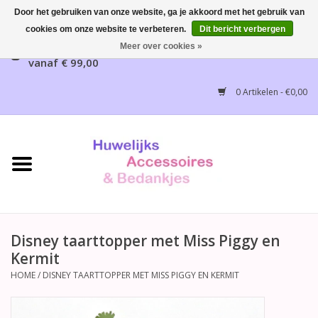
Door het gebruiken van onze website, ga je akkoord met het gebruik van
cookies om onze website te verbeteren.
Dit bericht verbergen
Gratis verzending mogelijk, NL vanaf € 65,00, België
Meer over cookies »
vanaf € 99,00
Home
0 Artikelen - €0,00
Huwelijksbedankjes
Bruidsaccessoires
Bruidsmeisjes accessoires
Huwelijksceremonie
Disney taarttopper met Miss Piggy en
Kermit
Huwelijksreceptie
HOME
/
DISNEY TAARTTOPPER MET MISS PIGGY EN KERMIT
Disney Huwelijk