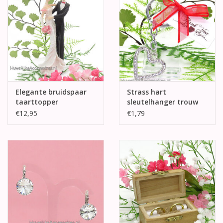
Elegante bruidspaar
Strass hart
taarttopper
sleutelhanger trouw
bedankjes
€12,95
€1,79