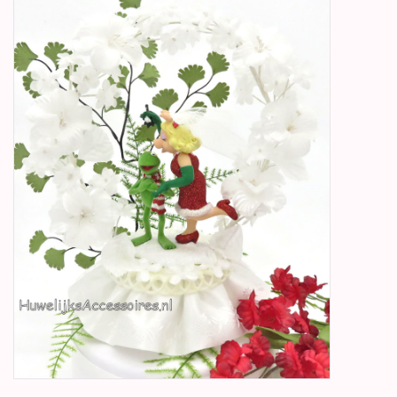
Betty Boop Huwelijk
Jubileum
Geboorte, Doop en
Communie
SALE