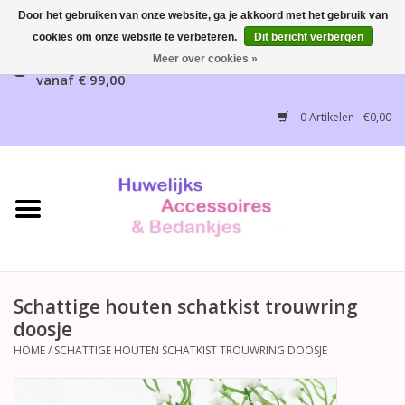
Door het gebruiken van onze website, ga je akkoord met het gebruik van
cookies om onze website te verbeteren.
Dit bericht verbergen
Gratis verzending mogelijk, NL vanaf € 65,00, België
Meer over cookies »
vanaf € 99,00
Home
0 Artikelen - €0,00
Huwelijksbedankjes
Bruidsaccessoires
Bruidsmeisjes accessoires
Huwelijksceremonie
Schattige houten schatkist trouwring
doosje
Huwelijksreceptie
HOME
/
SCHATTIGE HOUTEN SCHATKIST TROUWRING DOOSJE
Disney Huwelijk