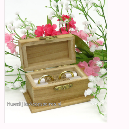
Betty Boop Huwelijk
Jubileum
Geboorte, Doop en
Communie
SALE