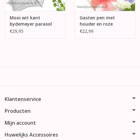
Mooi wit kant
Gasten pen met
bydemeyer parasol
houder en roze
organza strik
€29,95
€22,99
Klantenservice
Producten
Mijn account
Huwelijks Accessoires