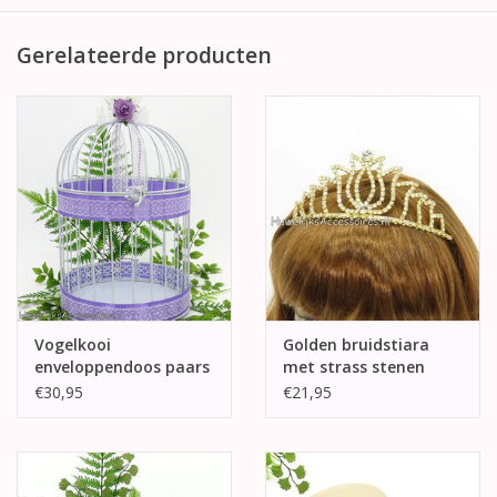
Gerelateerde producten
Vogelkooi
Golden bruidstiara
enveloppendoos paars
met strass stenen
en wit versierd
€30,95
€21,95