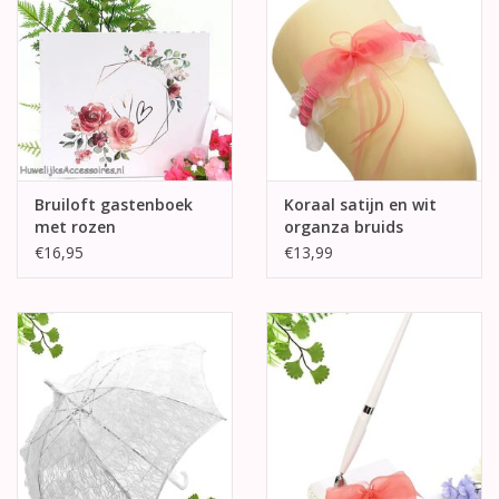
Bruiloft gastenboek
Koraal satijn en wit
met rozen
organza bruids
kousenband
€16,95
€13,99