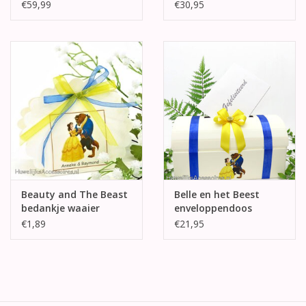
topper
€59,99
€30,95
Beauty and The Beast
Belle en het Beest
bedankje waaier
enveloppendoos
doosje
€1,89
€21,95