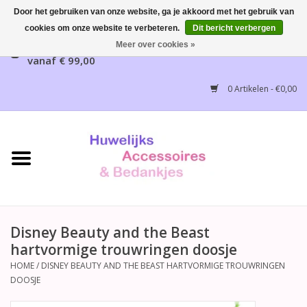
Door het gebruiken van onze website, ga je akkoord met het gebruik van
cookies om onze website te verbeteren.
Dit bericht verbergen
Gratis verzending mogelijk, NL vanaf € 65,00, België
Meer over cookies »
vanaf € 99,00
Home
0 Artikelen - €0,00
Huwelijksbedankjes
Bruidsaccessoires
Bruidsmeisjes accessoires
Huwelijksceremonie
Disney Beauty and the Beast
hartvormige trouwringen doosje
Huwelijksreceptie
HOME
/
DISNEY BEAUTY AND THE BEAST HARTVORMIGE TROUWRINGEN
DOOSJE
Disney Huwelijk