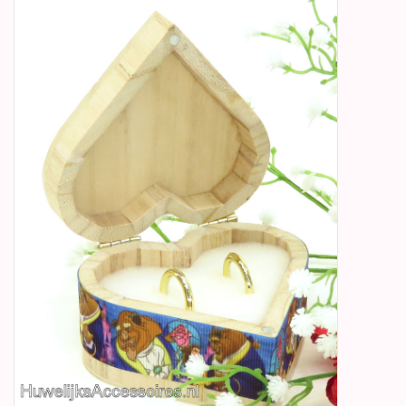
Betty Boop Huwelijk
Jubileum
Geboorte, Doop en
Communie
SALE