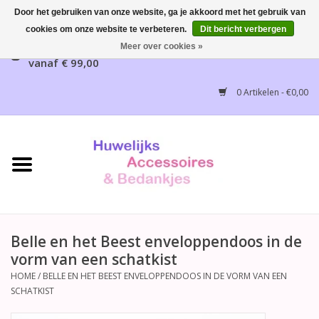
Door het gebruiken van onze website, ga je akkoord met het gebruik van
cookies om onze website te verbeteren.
Dit bericht verbergen
Gratis verzending mogelijk, NL vanaf € 65,00, België
Meer over cookies »
vanaf € 99,00
Home
0 Artikelen - €0,00
Huwelijksbedankjes
Bruidsaccessoires
Bruidsmeisjes accessoires
Huwelijksceremonie
Belle en het Beest enveloppendoos in de
vorm van een schatkist
Huwelijksreceptie
HOME
/
BELLE EN HET BEEST ENVELOPPENDOOS IN DE VORM VAN EEN
SCHATKIST
Disney Huwelijk