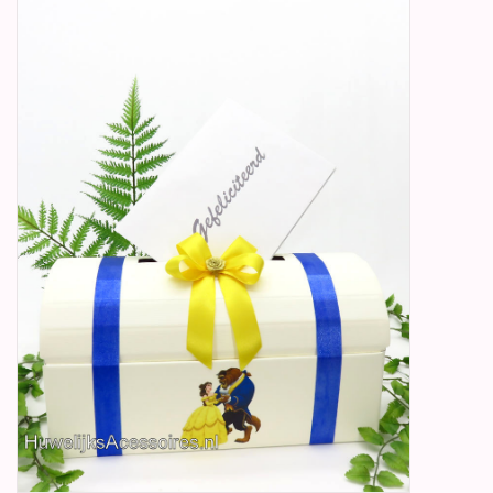
Betty Boop Huwelijk
Jubileum
Geboorte, Doop en
Communie
SALE