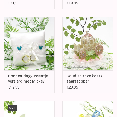
stenen
versierd
€21,95
€18,95
Honden ringkussentje
Goud en roze koets
versierd met Mickey
taarttopper
hoofdjes
€12,99
€23,95
SALE