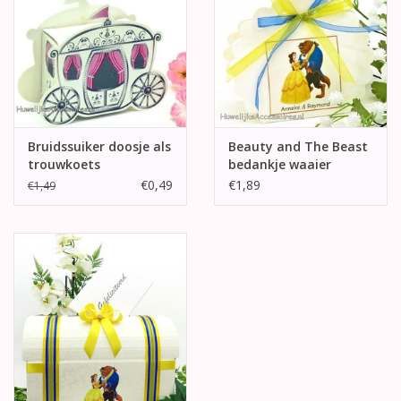
Bruidssuiker doosje als
Beauty and The Beast
trouwkoets
bedankje waaier
doosje
€0,49
€1,89
€1,49