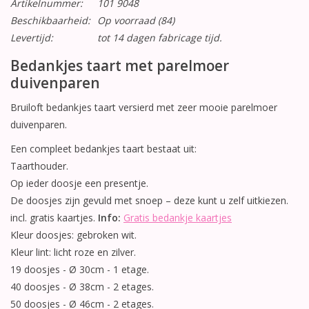
Artikelnummer:
101 9048
Beschikbaarheid:
Op voorraad
(84)
Levertijd:
tot 14 dagen fabricage tijd.
Bedankjes taart met parelmoer
duivenparen
Bruiloft bedankjes taart versierd met zeer mooie parelmoer
duivenparen.
Een compleet bedankjes taart bestaat uit:
Taarthouder.
Op ieder doosje een presentje.
De doosjes zijn gevuld met snoep – deze kunt u zelf uitkiezen.
incl. gratis kaartjes.
Info:
Gratis bedankje kaartjes
Kleur doosjes: gebroken wit.
Kleur lint: licht roze en zilver.
19 doosjes - Ø 30cm - 1 etage.
40 doosjes - Ø 38cm - 2 etages.
50 doosjes - Ø 46cm - 2 etages.