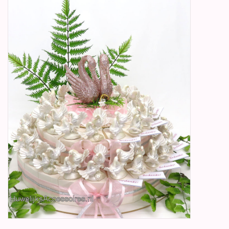
Betty Boop Huwelijk
Jubileum
Geboorte, Doop en
Communie
SALE