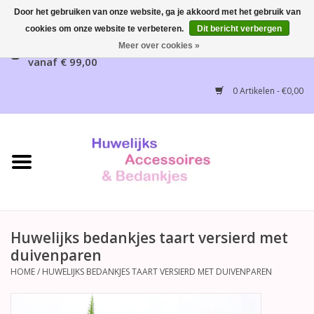
Door het gebruiken van onze website, ga je akkoord met het gebruik van
cookies om onze website te verbeteren.
Dit bericht verbergen
Gratis verzending mogelijk, NL vanaf € 65,00, België
Meer over cookies »
vanaf € 99,00
Home
0 Artikelen - €0,00
Huwelijksbedankjes
Bruidsaccessoires
Bruidsmeisjes accessoires
Huwelijksceremonie
Huwelijks bedankjes taart versierd met
duivenparen
Huwelijksreceptie
HOME
/
HUWELIJKS BEDANKJES TAART VERSIERD MET DUIVENPAREN
Disney Huwelijk