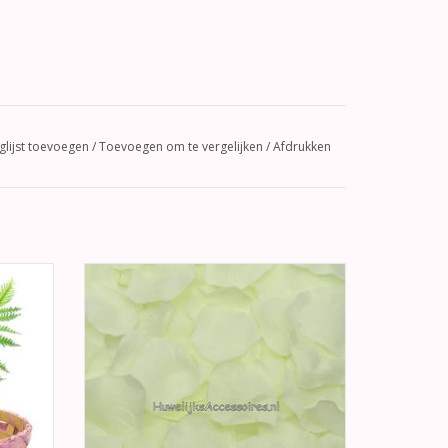
glijst toevoegen
/
Toevoegen om te vergelijken
/
Afdrukken
ieten
Prachtige ivoor rozenblaadjes om mee te
n het
strooien, maar ook te gebruiken als
atijn en
versiering.
TOEVOEGEN AAN WINKELWAGEN
GEN