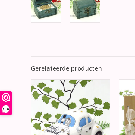
Gerelateerde producten
Een prachtige bruidstaart topper. De
Gastenb
bruid en bruidegom zitten samen in een
en een
mooie wit bruidsauto. Aan de motorkap
van deze auto staat 'Just Married'
TO
9,4
TOEVOEGEN AAN WINKELWAGEN