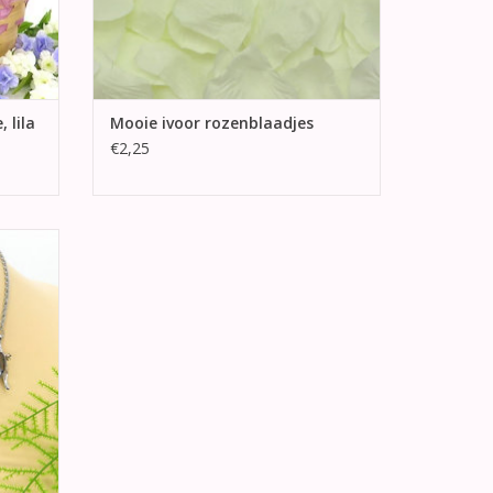
 lila
Mooie ivoor rozenblaadjes
€2,25
 met
GEN