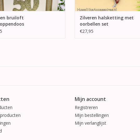
en bruiloft
Zilveren halsketting met
loppendoos
oorbellen set
5
€27,95
cten
Mijn account
ducten
Registreren
producten
Mijn bestellingen
ingen
Mijn verlanglijst
d