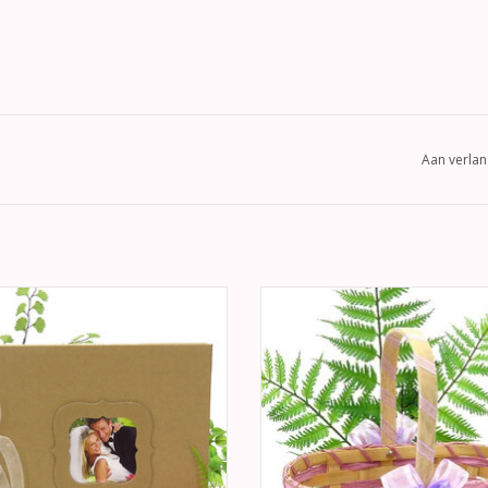
Aan verlan
oek met een bruin kraftpapier kaft
Prachtige ovaal natuur en lila r
 ingebouwde fotolijst, versierd met
bloemenmandje. Het hengsel va
organza lint.
strooimandje is gewikkeld met lila s
organza lint.
EVOEGEN AAN WINKELWAGEN
TOEVOEGEN AAN WINKELWA