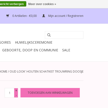
bericht verbergen
Meer over cookies »
0 Artikelen - €0,00
Mijn account / Registreren
SOIRES
HUWELIJKSCEREMONIE
GEBOORTE, DOOP EN COMMUNIE
SALE
HOME
/
OUD LOOK' HOUTEN SCHATKIST TROUWRING DOOSJE
+
TOEVOEGEN AAN WINKELWAGEN
-