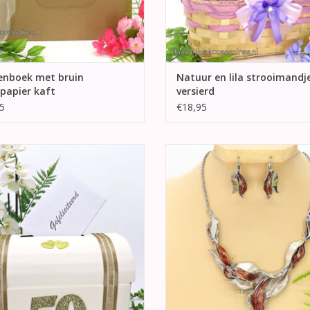
enboek met bruin
Natuur en lila strooimandje,
papier kaft
versierd
5
€18,95
r Gouden jubileum enveloppendoos
Prachtige zilveren halsketting
sierd met gouden lint en gouden
bijpassende oorbellen
hartjes.
TOEVOEGEN AAN WINKELWA
EVOEGEN AAN WINKELWAGEN