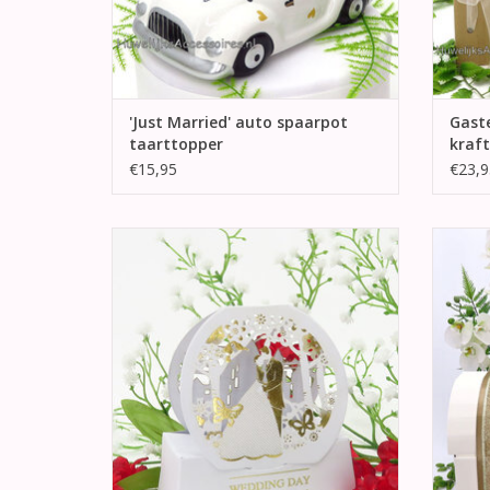
'Just Married' auto spaarpot
Gast
taarttopper
kraft
€15,95
€23,9
Schitterende goud en wit bruiloft
50 jaa
bedankje. Aan de voorkant is uitgesneden
ver
een goud en wit bruidspaar tussen de
bomen met vogels en vlinders.
TO
TOEVOEGEN AAN WINKELWAGEN