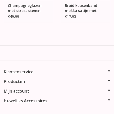
Champagneglazen
Bruid kousenband
met strass stenen
mokka satijn met
ivoor kant
€49,99
€17,95
Klantenservice
Producten
Mijn account
Huwelijks Accessoires