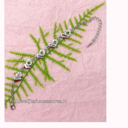
Betty Boop Huwelijk
Jubileum
Geboorte, Doop en
Communie
SALE