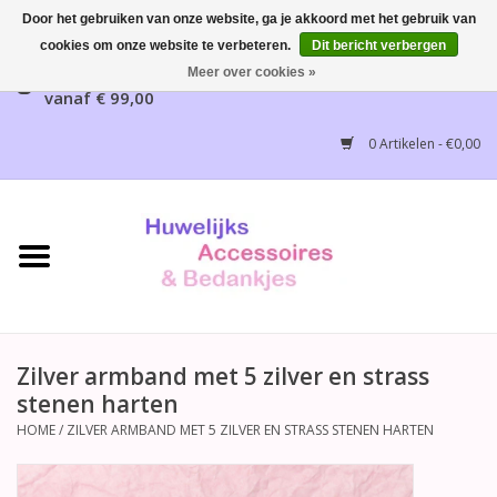
Door het gebruiken van onze website, ga je akkoord met het gebruik van
cookies om onze website te verbeteren.
Dit bericht verbergen
Gratis verzending mogelijk, NL vanaf € 65,00, België
Meer over cookies »
vanaf € 99,00
Home
0 Artikelen - €0,00
Huwelijksbedankjes
Bruidsaccessoires
Bruidsmeisjes accessoires
Huwelijksceremonie
Zilver armband met 5 zilver en strass
stenen harten
Huwelijksreceptie
HOME
/
ZILVER ARMBAND MET 5 ZILVER EN STRASS STENEN HARTEN
Disney Huwelijk