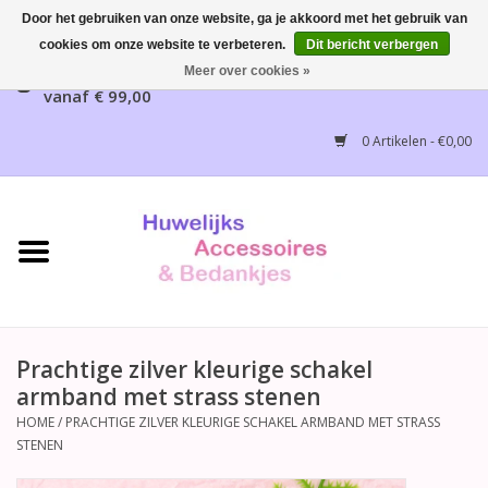
Door het gebruiken van onze website, ga je akkoord met het gebruik van
cookies om onze website te verbeteren.
Dit bericht verbergen
Gratis verzending mogelijk, NL vanaf € 65,00, België
Meer over cookies »
vanaf € 99,00
Home
0 Artikelen - €0,00
Huwelijksbedankjes
Bruidsaccessoires
Bruidsmeisjes accessoires
Huwelijksceremonie
Prachtige zilver kleurige schakel
armband met strass stenen
Huwelijksreceptie
HOME
/
PRACHTIGE ZILVER KLEURIGE SCHAKEL ARMBAND MET STRASS
STENEN
Disney Huwelijk