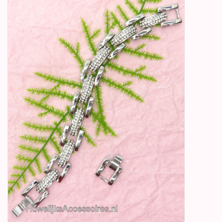
Betty Boop Huwelijk
Jubileum
Geboorte, Doop en
Communie
SALE