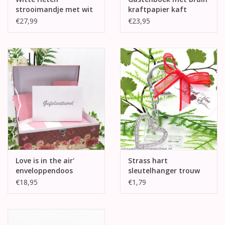
strooimandje met wit
kraftpapier kaft
en lila kant
€27,99
€23,95
Love is in the air'
Strass hart
enveloppendoos
sleutelhanger trouw
bedankjes
€18,95
€1,79