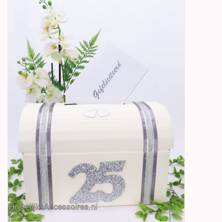
Betty Boop Huwelijk
Jubileum
Geboorte, Doop en
Communie
SALE