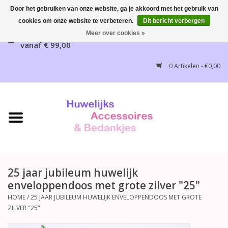
Door het gebruiken van onze website, ga je akkoord met het gebruik van
cookies om onze website te verbeteren.
Dit bericht verbergen
Gratis verzending mogelijk, NL vanaf € 65,00, België
Meer over cookies »
vanaf € 99,00
Home
0 Artikelen - €0,00
Huwelijksbedankjes
Bruidsaccessoires
Bruidsmeisjes accessoires
Huwelijksceremonie
25 jaar jubileum huwelijk
enveloppendoos met grote zilver "25"
Huwelijksreceptie
HOME
/
25 JAAR JUBILEUM HUWELIJK ENVELOPPENDOOS MET GROTE
ZILVER "25"
Disney Huwelijk