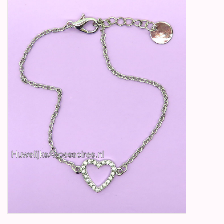
Betty Boop Huwelijk
Jubileum
Geboorte, Doop en
Communie
SALE