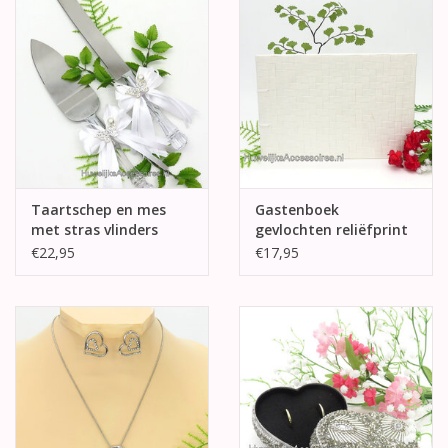
Taartschep en mes
Gastenboek
met stras vlinders
gevlochten reliëfprint
kaft
€22,95
€17,95