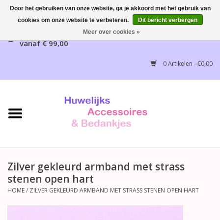
Door het gebruiken van onze website, ga je akkoord met het gebruik van
cookies om onze website te verbeteren.
Dit bericht verbergen
Gratis verzending mogelijk, NL vanaf € 65,00, België
Meer over cookies »
vanaf € 99,00
Home
0 Artikelen - €0,00
Huwelijksbedankjes
Bruidsaccessoires
Bruidsmeisjes accessoires
Huwelijksceremonie
Zilver gekleurd armband met strass
stenen open hart
Huwelijksreceptie
HOME
/
ZILVER GEKLEURD ARMBAND MET STRASS STENEN OPEN HART
Disney Huwelijk