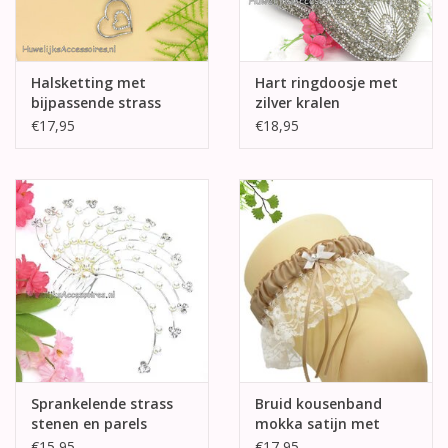
Halsketting met
Hart ringdoosje met
bijpassende strass
zilver kralen
hart oorbellen
€17,95
€18,95
Sprankelende strass
Bruid kousenband
stenen en parels
mokka satijn met
haarkam
ivoor kant
€15,95
€17,95