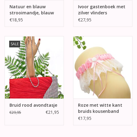
Natuur en blauw
Ivoor gastenboek met
strooimandje, blauw
zilver vlinders
versierd
€18,95
€27,95
SALE
Bruid rood avondtasje
Roze met witte kant
bruids kousenband
€21,95
€29,95
€17,95