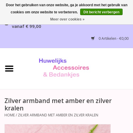
Door het gebruiken van onze website, ga je akkoord met het gebruik van
cookies om onze website te verbeteren.
Dit bericht verbergen
Gratis verzending mogelijk, NL vanaf € 65,00, België
Meer over cookies »
vanaf € 99,00
Home
0 Artikelen - €0,00
Huwelijksbedankjes
Bruidsaccessoires
Bruidsmeisjes accessoires
Huwelijksceremonie
Zilver armband met amber en zilver
kralen
Huwelijksreceptie
HOME
/
ZILVER ARMBAND MET AMBER EN ZILVER KRALEN
Disney Huwelijk