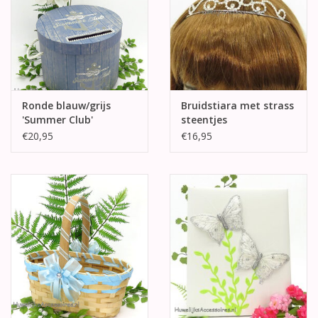
Ronde blauw/grijs
Bruidstiara met strass
'Summer Club'
steentjes
enveloppendoos
€20,95
€16,95