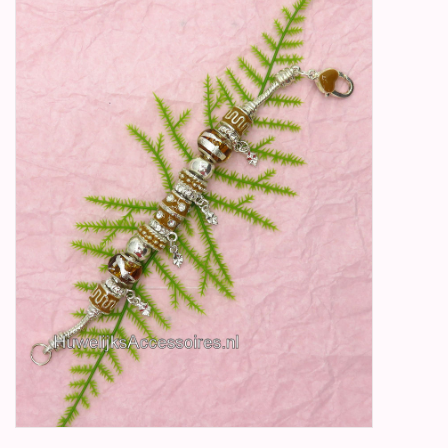
Betty Boop Huwelijk
Jubileum
Geboorte, Doop en
Communie
SALE